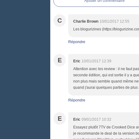
Ajouter un commentaire
C
Charlie Brown
10/01/2017 12:55
Les blogurizines (https://blogurizine.c
Répondre
E
Eric
10/01/2017 12:39
Attention avec les review : il ne faut p
seconde édition, qui est sortie il y a qu
non plus mais semble quand même nette
quand j'aurai quelques parties de plus 
Répondre
E
Eric
09/01/2017 10:32
Essayez plutôt 7TV de Crooked Dice ave
je recommande le deal de la version boî