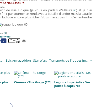
Imperial Assault
.
ses.
nt de vue ludique (je vous en parlais d'ailleurs
ici
) et je n'ai
finir par tourner en rond avec la bataille d'Endor mais la bataille
n ludique encore plus riche. Vous n'avez pas fini d'en entendre
en [
#
]
tar Wars
0
nicus - Bonnes et mauvaises nouvelles
Epic Armageddon - Star Wars - Transports de Troupes Impériaux
n plus
Cinéma - The Gorge (2/5)
Legions Imperialis - Des
ponts à capturer