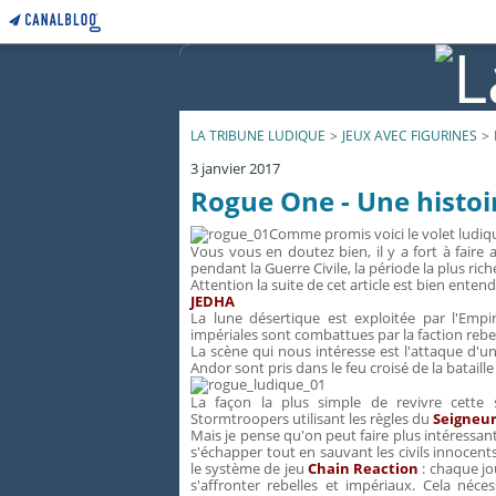
LA TRIBUNE LUDIQUE
>
JEUX AVEC FIGURINES
>
3 janvier 2017
Rogue One - Une histoi
Comme promis voici le volet ludiq
Vous vous en doutez bien, il y a fort à faire 
pendant la Guerre Civile, la période la plus riche
Attention la suite de cet article est bien enten
JEDHA
La lune désertique est exploitée par l'Empi
impériales sont combattues par la faction rebe
La scène qui nous intéresse est l'attaque d'un
Andor sont pris dans le feu croisé de la bataill
La façon la plus simple de revivre cette
Stormtroopers utilisant les règles du
Seigneur
Mais je pense qu'on peut faire plus intéress
s'échapper tout en sauvant les civils innocent
le système de jeu
Chain Reaction
: chaque jou
s'affronter rebelles et impériaux. Cela néce