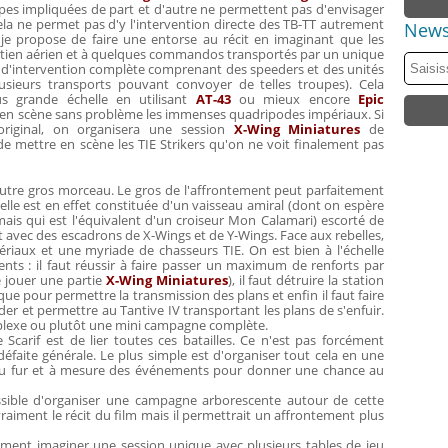
roupes impliquées de part et d'autre ne permettent pas d'envisager
ela ne permet pas d'y l'intervention directe des TB-TT autrement
News
 je propose de faire une entorse au récit en imaginant que les
soutien aérien et à quelques commandos transportés par un unique
ce d'intervention complète comprenant des speeders et des unités
lusieurs transports pouvant convoyer de telles troupes). Cela
us grande échelle en utilisant
AT-43
ou mieux encore
Epic
n scène sans problème les immenses quadripodes impériaux. Si
original, on organisera une session
X-Wing Miniatures
de
e mettre en scène les TIE Strikers qu'on ne voit finalement pas
n autre gros morceau. Le gros de l'affrontement peut parfaitement
ebelle est en effet constituée d'un vaisseau amiral (dont on espère
mais qui est l'équivalent d'un croiseur Mon Calamari) escorté de
ut avec des escadrons de X-Wings et de Y-Wings. Face aux rebelles,
riaux et une myriade de chasseurs TIE. On est bien à l'échelle
nts : il faut réussir à faire passer un maximum de renforts par
e jouer une partie
X-Wing Miniatures
), il faut détruire la station
 pour permettre la transmission des plans et enfin il faut faire
der et permettre au Tantive IV transportant les plans de s'enfuir.
omplexe ou plutôt une mini campagne complète.
de Scarif est de lier toutes ces batailles. Ce n'est pas forcément
éfaite générale. Le plus simple est d'organiser tout cela en une
au fur et à mesure des événements pour donner une chance au
ssible d'organiser une campagne arborescente autour de cette
raiment le récit du film mais il permettrait un affrontement plus
ement imaginer une session unique avec plusieurs tables de jeu