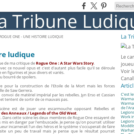
La T
ROGUE ONE - UNE HISTOIRE LUDIQUE
re ludique
Le ca
ue de ma critique de
Rogue One : A Star Wars Story
.
joueu
avec ce nouvel opus et c'est d'autant plus facile qu'il se déroule
Voir l
 en figurines et jeux divers et variés.
du bourré de spoilers.
Canal
Artic
re pour la construction de l'Etoile de la Mort mais les forces
lle de Saw Gerrera.
C'est l
 convoi de matériel impérial par les rebelles. Jyn Erso et Cassian
Warmast
e et tentent de sortir de ce mauvais pas.
Warmast
de l'Ar
 scène est de jouer une escarmouche opposant Rebelles et
Legions
 des Anneaux / Legends of the Old West
.
Work in
ant. Dans cette scène les deux membres de Rogue One essayent de
Legions
s mis en danger par l'embuscade. Je pense qu'on pourrait utiliser
Modélis
eur incarnerait l'un des héros et le système s'occuperait de faire
Warhamm
ssite un peu de travail mais je pense que le résultat pourrait