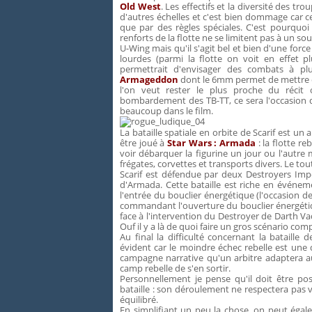
Old West
. Les effectifs et la diversité des t
d'autres échelles et c'est bien dommage car c
que par des règles spéciales. C'est pourquoi
renforts de la flotte ne se limitent pas à un 
U-Wing mais qu'il s'agit bel et bien d'une for
lourdes (parmi la flotte on voit en effet p
permettrait d'envisager des combats à pl
Armageddon
dont le 6mm permet de mettre e
l'on veut rester le plus proche du récit 
bombardement des TB-TT, ce sera l'occasion d
beaucoup dans le film.
La bataille spatiale en orbite de Scarif est u
être joué à
Star Wars : Armada
: la flotte r
voir débarquer la figurine un jour ou l'autre 
frégates, corvettes et transports divers. Le to
Scarif est défendue par deux Destroyers Impé
d'Armada. Cette bataille est riche en événeme
l'entrée du bouclier énergétique (l'occasion d
commandant l'ouverture du bouclier énergétique
face à l'intervention du Destroyer de Darth Va
Ouf il y a là de quoi faire un gros scénario c
Au final la difficulté concernant la bataille 
évident car le moindre échec rebelle est une d
campagne narrative qu'un arbitre adaptera 
camp rebelle de s'en sortir.
Personnellement je pense qu'il doit être po
bataille : son déroulement ne respectera pas v
équilibré.
En simplifiant un peu la chose, on peut égal