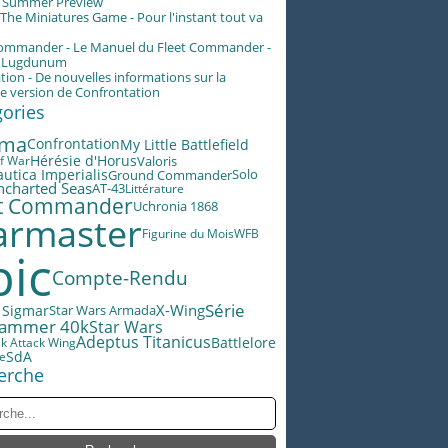
g Summer Preview
he Miniatures Game - Pour l'instant tout va
Commander - Le Manuel du Fleet Commander -
n Lugdunum
tion - De nouvelles informations sur la
e version de Confrontation
gories
éma
Confrontation
My Little Battlefield
Hérésie d'Horus
Valoris
f War
utica Imperialis
Ground Commander
Solo
ncharted Seas
AT-43
Littérature
et Commander
Uchronia 1868
rmaster
Figurine du Mois
WFB
pic
Compte-Rendu
Série
X-Wing
 Sigmar
Star Wars Armada
ammer 40k
Star Wars
Adeptus Titanicus
Battlelore
ek Attack Wing
SdA
le
erche