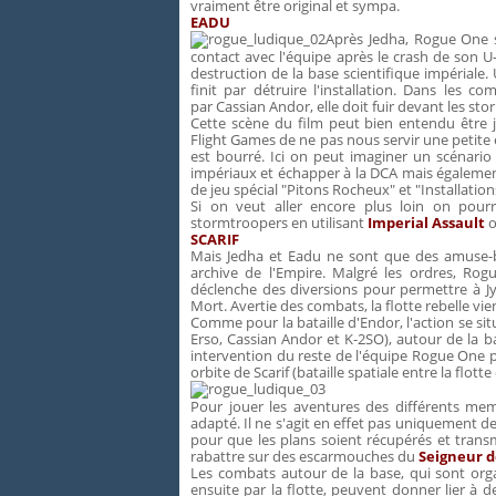
vraiment être original et sympa.
EADU
Après Jedha, Rogue One s
contact avec l'équipe après le crash de son 
destruction de la base scientifique impériale
finit par détruire l'installation. Dans les 
par Cassian Andor, elle doit fuir devant les st
Cette scène du film peut bien entendu être
Flight Games de ne pas nous servir une petite 
est bourré. Ici on peut imaginer un scénari
impériaux et échapper à la DCA mais également 
de jeu spécial "Pitons Rocheux" et "Installatio
Si on veut aller encore plus loin on pourr
stormtroopers en utilisant
Imperial Assault
o
SCARIF
Mais Jedha et Eadu ne sont que des amuse-bo
archive de l'Empire. Malgré les ordres, Rog
déclenche des diversions pour permettre à Jyn
Mort. Avertie des combats, la flotte rebelle vie
Comme pour la bataille d'Endor, l'action se situ
Erso, Cassian Andor et K-2SO), autour de la b
intervention du reste de l'équipe Rogue One po
orbite de Scarif (bataille spatiale entre la flotte
Pour jouer les aventures des différents m
adapté. Il ne s'agit en effet pas uniquement d
pour que les plans soient récupérés et transm
rabattre sur des escarmouches du
Seigneur d
Les combats autour de la base, qui sont org
ensuite par la flotte, peuvent donner lier à