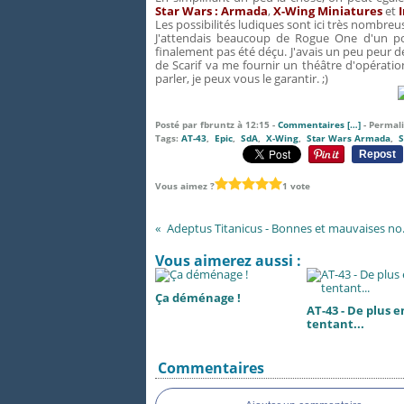
Star Wars : Armada
,
X-Wing Miniatures
et
Les possibilités ludiques sont ici très nombreu
J'attendais beaucoup de Rogue One d'un poi
finalement pas été déçu. J'avais un peu peur de 
de Scarif va me fournir un théâtre d'opératio
parler, je peux vous le garantir. ;)
Posté par fbruntz à 12:15 -
Commentaires [
…
]
- Permali
Tags:
AT-43
,
Epic
,
SdA
,
X-Wing
,
Star Wars Armada
,
S
Repost
Vous aimez ?
1 vote
Adeptus Tita
Vous aimerez aussi :
Ça déménage !
AT-43 - De plus e
tentant...
Commentaires