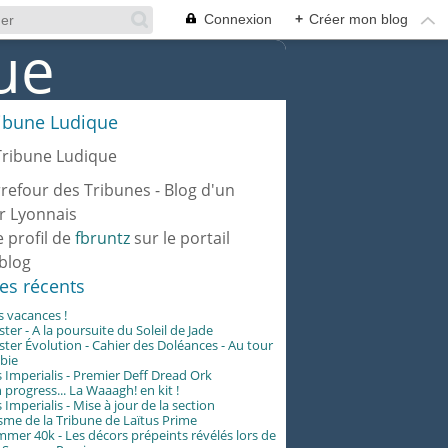
Connexion
+
Créer mon blog
ribune Ludique
rrefour des Tribunes - Blog d'un
r Lyonnais
e profil de
fbruntz
sur le portail
blog
les récents
es vacances !
er - A la poursuite du Soleil de Jade
er Évolution - Cahier des Doléances - Au tour
abie
 Imperialis - Premier Deff Dread Ork
 progress... La Waaagh! en kit !
 Imperialis - Mise à jour de la section
me de la Tribune de Laïtus Prime
er 40k - Les décors prépeints révélés lors de