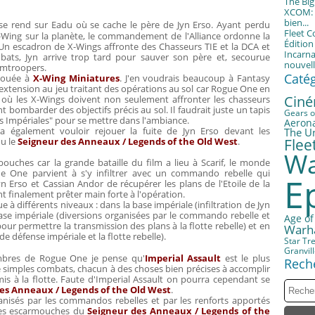
The Bi
XCOM: T
bien...
e rend sur Eadu où se cache le père de Jyn Erso. Ayant perdu
Fleet 
U-Wing sur la planète, le commandement de l'Alliance ordonne la
Éditio
. Un escadron de X-Wings affronte des Chasseurs TIE et la DCA et
Incarna
combats, Jyn arrive trop tard pour sauver son père et, secourue
nouvell
ormtroopers.
Caté
 jouée à
X-Wing Miniatures
. J'en voudrais beaucoup à Fantasy
extension au jeu traitant des opérations au sol car Rogue One en
Cin
o où les X-Wings doivent non seulement affronter les chasseurs
bombarder des objectifs précis au sol. Il faudrait juste un tapis
Gears o
ns Impériales" pour se mettre dans l'ambiance.
Aerona
a également vouloir rejouer la fuite de Jyn Erso devant les
The U
u le
Seigneur des Anneaux / Legends of the Old West
.
Fle
Wa
uches car la grande bataille du film a lieu à Scarif, le monde
ue One parvient à s'y infiltrer avec un commando rebelle qui
E
 Erso et Cassian Andor de récupérer les plans de l'Etoile de la
nt finalement prêter main forte à l'opération.
e à différents niveaux : dans la base impériale (infiltration de Jyn
ase impériale (diversions organisées par le commando rebelle et
Age of
ur permettre la transmission des plans à la flotte rebelle) et en
Warh
 de défense impériale et la flotte rebelle).
Star Tr
Granvil
embres de Rogue One je pense qu'
Imperial Assault
est le plus
Rech
e simples combats, chacun à des choses bien précises à accomplir
is à la flotte. Faute d'Imperial Assault on pourra cependant se
es Anneaux / Legends of the Old West
.
anisés par les commandos rebelles et par les renforts apportés
 des escarmouches du
Seigneur des Anneaux / Legends of the