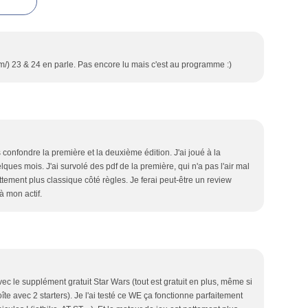
om/) 23 & 24 en parle. Pas encore lu mais c'est au programme :)
as confondre la première et la deuxième édition. J'ai joué à la
elques mois. J'ai survolé des pdf de la première, qui n'a pas l'air mal
ment plus classique côté règles. Je ferai peut-être un review
à mon actif.
c le supplément gratuit Star Wars (tout est gratuit en plus, même si
te avec 2 starters). Je l'ai testé ce WE ça fonctionne parfaitement