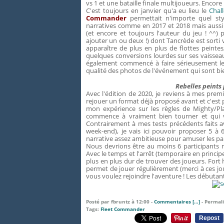
vs 1 et une bataille finale multijoueurs. Encore
C'est toujours en janvier qu'a eu lieu le
Chal
Commander
permettait n'importe quel sty
narratives comme en 2017 et 2018 mais aussi 
(et encore et toujours l'auteur du jeu ! ^^
ajouter un ou deux !) dont Tancrède est sorti 
apparaître de plus en plus de flottes peintes,
quelques conversions lourdes sur ses vaisseaux
également commencé à faire sérieusement leu
qualité des photos de l'événement qui sont bi
Rebelles peints 
Avec l'édition de 2020, je reviens à mes prem
rejouer un format déjà proposé avant et c'est 
mon expérience sur les règles de Mighty/Pla
commence à vraiment bien tourner et qui 
Contrairement à mes tests précédents faits 
week-end), je vais ici pouvoir proposer 5 à 
narrative assez ambitieuse pour amuser les par
Nous devrions être au moins 6 participants ma
Avec le temps et l'arrêt (temporaire en princi
plus en plus dur de trouver des joueurs. Fo
permet de jouer régulièrement (merci à ces jou
vous voulez rejoindre l'aventure ! Les débutant
Posté par fbruntz à 12:00 -
Commentaires [
…
]
- Permali
Tags:
Fleet Commander
Repost