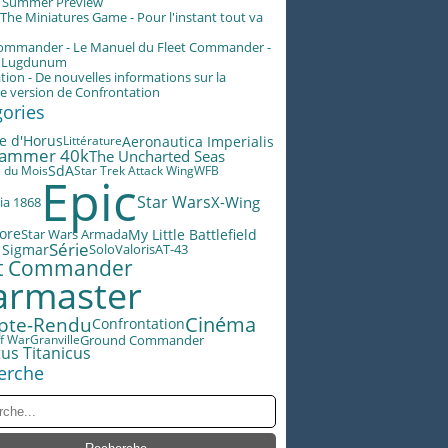
g Summer Preview
he Miniatures Game - Pour l'instant tout va
Commander - Le Manuel du Fleet Commander -
n Lugdunum
tion - De nouvelles informations sur la
e version de Confrontation
gories
e d'Horus
Aeronautica Imperialis
Littérature
ammer 40k
The Uncharted Seas
SdA
e du Mois
Star Trek Attack Wing
WFB
Epic
Star Wars
X-Wing
ia 1868
lore
Star Wars Armada
My Little Battlefield
Série
 Sigmar
Valoris
AT-43
Solo
et Commander
rmaster
Cinéma
pte-Rendu
Confrontation
f War
Granville
Ground Commander
us Titanicus
erche