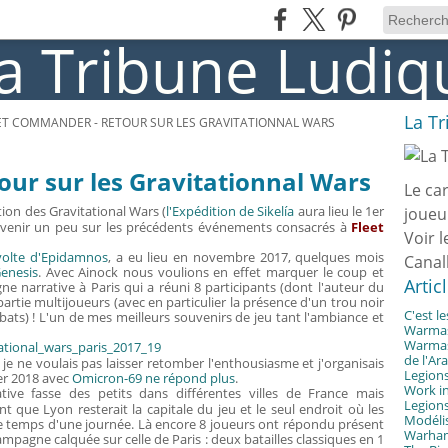
La T
ET COMMANDER - RETOUR SUR LES GRAVITATIONNAL WARS
ur sur les Gravitationnal Wars
Le ca
ion des Gravitational Wars (
l'Expédition de Sikelía
aura lieu le 1er
joueu
revenir un peu sur les précédents événements consacrés à
Fleet
Voir l
volte d'Epidamnos
, a eu lieu en novembre 2017, quelques mois
Canal
enesis
. Avec Ainock nous voulions en effet marquer le coup et
Artic
 narrative à Paris qui a réuni 8 participants (dont l'auteur du
artie multijoueurs (avec en particulier la présence d'un trou noir
C'est l
ats) ! L'un de mes meilleurs souvenirs de jeu tant l'ambiance et
Warmast
Warmast
de l'Ar
, je ne voulais pas laisser retomber l'enthousiasme et j'organisais
Legions
er 2018 avec
Omicron-69 ne répond plus
.
Work in
ative fasse des petits dans différentes villes de France mais
Legions
 que Lyon resterait la capitale du jeu et le seul endroit où les
Modélis
le temps d'une journée. Là encore 8 joueurs ont répondu présent
Warhamm
ampagne calquée sur celle de Paris : deux batailles classiques en 1