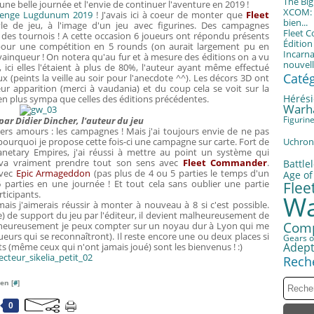
The Bi
 une belle journée et l'envie de continuer l'aventure en 2019 !
XCOM: T
lenge Lugdunum 2019
! J'avais ici à coeur de monter que
Fleet
bien...
le de jeu, à l'image d'un jeu avec figurines. Des campagnes
Fleet 
des tournois ! A cette occasion 6 joueurs ont répondu présents
Éditio
) pour une compétition en 5 rounds (on aurait largement pu en
Incarna
vainqueur ! On notera qu'au fur et à mesure des éditions on a vu
nouvell
 ici elles l'étaient à plus de 80%, l'auteur ayant même effectué
Caté
 (peints la veille au soir pour l'anecdote ^^). Les décors 3D ont
r apparition (merci à vaudania) et du coup cela se voit sur la
Hérési
en plus sympa que celles des éditions précédentes.
Warh
Figurin
par Didier Dincher, l'auteur du jeu
iers amours : les campagnes ! Mais j'ai toujours envie de ne pas
pourquoi je propose cette fois-ci une campagne sur carte. Fort de
Uchron
netary Empires, j'ai réussi à mettre au point un système qui
va vraiment prendre tout son sens avec
Fleet Commander
.
Battle
avec
Epic Armageddon
(pas plus de 4 ou 5 parties le temps d'un
Age of
6 parties en une journée ! Et tout cela sans oublier une partie
Fle
ticipants.
Wa
is j'aimerais réussir à monter à nouveau à 8 si c'est possible.
pe) de support du jeu par l'éditeur, il devient malheureusement de
Com
rt heureusement je peux compter sur un noyau dur à Lyon qui me
eurs qui se reconnaîtront). Il reste encore une ou deux places si
Gears o
Adept
s (même ceux qui n'ont jamais joué) sont les bienvenus ! :)
Rech
en [
#
]
0