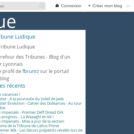
Connexion
+
Créer mon blog
ribune Ludique
rrefour des Tribunes - Blog d'un
r Lyonnais
e profil de
fbruntz
sur le portail
blog
les récents
es vacances !
er - A la poursuite du Soleil de Jade
er Évolution - Cahier des Doléances - Au tour
abie
 Imperialis - Premier Deff Dread Ork
 progress... La Waaagh! en kit !
 Imperialis - Mise à jour de la section
me de la Tribune de Laïtus Prime
er 40k - Les décors prépeints révélés lors de