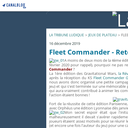
LA TRIBUNE LUDIQUE
>
JEUX DE PLATEAU
>
FLE
16 décembre 2019
Fleet Commander - Reto
A moins de deux mois de la 4ème édit
février 2020 pour rappel), pourquoi ne pas 
Commander
?
La 1ère édition des Gravitational Wars,
la Ré
après la réception du KS
Fleet Commander G
nous avons donc organisé une petite campagne
jeu) et qui s'est terminée sur une mémorable p
qui aura vraiment contribué à animer les comb
l'action étaient bonnes !
Fort de la réussite de cette édition Parisienne
avec Orphéus une édition Lyonnaise dès janvi
Mon secret espoir était que l'initi
malheureusement il devait s'avérer rapidement
joueurs étaient assez motivés pour se réunir 
(et encore une fois l'auteur du jeu) pour une c