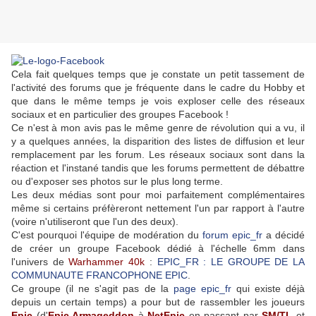
Cela fait quelques temps que je constate un petit tassement de
l'activité des forums que je fréquente dans le cadre du Hobby et
que dans le même temps je vois exploser celle des réseaux
sociaux et en particulier des groupes Facebook !
Ce n'est à mon avis pas le même genre de révolution qui a vu, il
y a quelques années, la disparition des listes de diffusion et leur
remplacement par les forum. Les réseaux sociaux sont dans la
réaction et l'instané tandis que les forums permettent de débattre
ou d'exposer ses photos sur le plus long terme.
Les deux médias sont pour moi parfaitement complémentaires
même si certains préfèreront nettement l'un par rapport à l'autre
(voire n'utiliseront que l'un des deux).
C'est pourquoi l'équipe de modération du
forum epic_fr
a décidé
de créer un groupe Facebook dédié à l'échelle 6mm dans
l'univers de
Warhammer 40k
:
EPIC_FR : LE GROUPE DE LA
COMMUNAUTE FRANCOPHONE EPIC
.
Ce groupe (il ne s'agit pas de la
page epic_fr
qui existe déjà
depuis un certain temps) a pour but de rassembler les joueurs
Epic
(d'
Epic Armageddon
à
NetEpic
en passant par
SM/TL
et