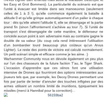
les Eavy et Grot Bommers). La particularité du scénario est que
l'unité à évacuer est limitée dans ses manoeuvres (seulement
celles de 1 à 3 !), qu'elle commence également la bataille à
altitude 0 et qu'elle grimpe automatiquement d'un palier à chaque
tour : dès qu'elle atteint l'altitude 6, elle se désengage et la partie
prend fin (sinon l'affrontement s'achève au tour 7). Si l'unité de
transport s'est désengagée de cette manière, le défenseur ne
concède aucun point à son adversaire mais au contraire gagne le
double de sa valeur (du coup cela rend intéressant l'utilisation
d'un bombardier lourd beaucoup plus coûteux qu'un Arvus
Lighter). Le reste des points de victoire est calculé normalement.
Un petit scénari simple et efficace comme je les aime. :)
Warhammer Community nous en dévoile également un peu plus
sur l'un des chasseurs de la future faction T'au, le Tiger Shark.
L'occasion d'apprendre que ces xénos font une utilisation
intensive de Drones qui fourniront des options intéressantes aux
joueurs tels que, par exemple, les Decoy Drones permettant une
fois par partie de tenter d'annuler des touches infligées par des
armes utilisant un nombre limité de munitions, typiquement les
missiles (merci à Hannibal pour la correction)...