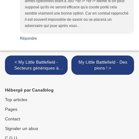
armes optionnels tirant à 360°<br /> <br /> Même si on peut
supposé qu'ils ne seront efficace qu'a courte porté cela
semble vraiment une bonne option. Car en combat rapproché
il est souvent impossible de savoir ou se placera un
adversaire qui joue après vous…
Répondre
< My Little Battlefield -
My Little Battlefield - Des
Secteurs génériques à
pions ! >
imprimer
Hébergé par Canalblog
Top articles
Pages
Contact
Signaler un abus
C.G.U.