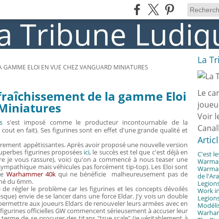
La T
A GAMME ELOI EN VUE CHEZ VANGUARD MINIATURES
Le ca
fraîchissement de la gamme Eloi
joueu
Miniatures
Voir l
s
s'est imposé comme le producteur incontournable de la
Canal
cout en fait). Ses figurines sont en effet d'une grande qualité et
Artic
èrement appétissantes. Après avoir proposé une nouvelle version
superbes figurines proposées
ici
, le succès est tel que c'est déjà en
C'est l
re je vous rassure), voici qu'on a commencé à nous teaser une
Warmast
sympathique mais véhicules pas forcément tip-top). Les Eloi sont
Warmast
 de
Warhammer 40k
qui ne bénéficie malheureusement pas de
de l'Ar
rché du 6mm.
Legions
e régler le problème car les figurines et les concepts dévoilés
Work in
sque) envie de se lancer dans une force Eldar. J'y vois un double
Legions
 permettre aux joueurs Eldars de renouveler leurs armées avec en
Modélis
es figurines officielles GW commencent sérieusement à accuser leur
Warhamm
à terme de se procurer des titans "true scale" (ie véritablement à