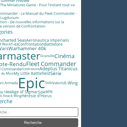
g Summer Preview
he Miniatures Game - Pour l'instant tout va
Commander - Le Manuel du Fleet Commander -
n Lugdunum
tion - De nouvelles informations sur la
e version de Confrontation
gories
ncharted Seas
Aeronautica Imperialis
Battlelore
AT-43
Confrontation
f War
Warhammer 40k
Wars
rmaster
Cinéma
Granville
Fleet Commander
pte-Rendu
Adeptus Titanicus
d Commander
Littérature
Série
My Little Battlefield
e du Mois
Epic
X-Wing
ars Armada
Valoris
Solo
Age of Sigmar
SdA
ia 1868
WFB
Hérésie d'Horus
ek Attack Wing
erche