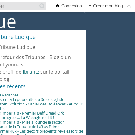
Connexion
+
Créer mon blog
ribune Ludique
rrefour des Tribunes - Blog d'un
r Lyonnais
e profil de
fbruntz
sur le portail
blog
les récents
es vacances !
er - A la poursuite du Soleil de Jade
er Évolution - Cahier des Doléances - Au tour
abie
 Imperialis - Premier Deff Dread Ork
 progress... La Waaagh! en kit !
 Imperialis - Mise à jour de la section
me de la Tribune de Laïtus Prime
er 40k - Les décors prépeints révélés lors de