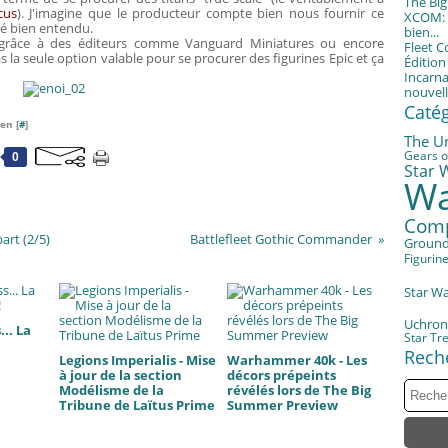
The Bi
cus
). J'imagine que le producteur compte bien nous fournir ce
XCOM: T
té bien entendu.
bien...
, grâce à des éditeurs comme Vanguard Miniatures ou encore
Fleet 
 la seule option valable pour se procurer des figurines Epic et ça
Éditio
Incarna
nouvell
Caté
en [
#
]
The U
Gears o
0
Star 
Wa
Com
art (2/5)
Battlefleet Gothic Commander
Groun
Figurin
Star W
Uchron
.. La
Star Tr
Rech
Legions Imperialis - Mise
Warhammer 40k - Les
à jour de la section
décors prépeints
Modélisme de la
révélés lors de The Big
Tribune de Laïtus Prime
Summer Preview