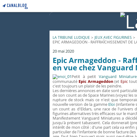
LA TRIBUNE LUDIQUE
>
JEUX AVEC FIGURINES
>
EPIC ARMAGEDDON - RAFFRAÎCHISSEMENT DE L
20 mai 2020
Epic Armageddon - Raf
en vue chez Vanguard 
Petit à petit
Vanguard Miniature
communauté
Epic Armageddon
(et
Epic
tout 
c'est toujours un plaisir de les peindre.
Les dernières annonces en date sont particuli
de son count as de Space Marines (voyez les 
rupture de stock mais ce n'est que temporai
nouvelle version de la gamme
Eloi
(infanterie 
un count as d'Eldars, une race de l'univers
figurines alternatives très efficaces sur le ma
Manifestement Vanguard Miniatures a décidé d
jusqu'à présent tabassent. Cela donnerait (pre
intérêt de mon côté : d'une part cela va enfin
particulier de l'infanterie de bonne facture (l
age, faut bien l'avouer) mais aussi peut-être 