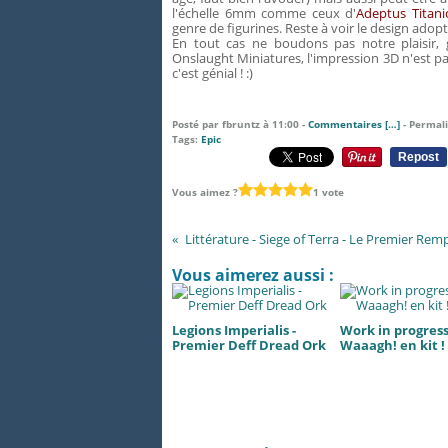
l'échelle 6mm comme ceux d'
Adeptus Titani
genre de figurines. Reste à voir le design adop
En tout cas ne boudons pas notre plaisir
Onslaught Miniatures, l'impression 3D n'est pas
c'est génial ! :)
Posté par fbruntz à 11:00 -
Commentaires [
…
]
- Permali
Tags:
Epic
Repost
Vous aimez ?
1 vote
Littérature - Siege of Terra - Le Premier Remp
Vous aimerez aussi :
Legions Imperialis -
Work in progress.
Premier Deff Dread Ork
Waaagh! en kit !