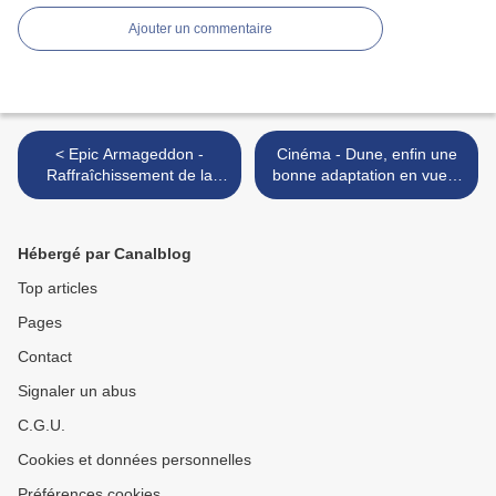
Ajouter un commentaire
< Epic Armageddon -
Cinéma - Dune, enfin une
Raffraîchissement de la
bonne adaptation en vue ?
gamme Eloi en vue chez
>
Vanguard Miniatures
Hébergé par Canalblog
Top articles
Pages
Contact
Signaler un abus
C.G.U.
Cookies et données personnelles
Préférences cookies