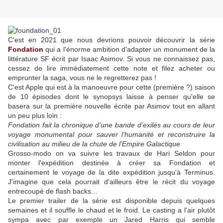
C'est en 2021 que nous devrions pouvoir découvrir la série
Fondation
qui a l'énorme ambition d'adapter un monument de la
littérature SF écrit par Isaac Asimov. Si vous ne connaissez pas,
cessez de lire immédiatement cette note et filez acheter ou
emprunter la saga, vous ne le regretterez pas !
C'est Apple qui est à la manoeuvre pour cette (première ?) saison
de 10 épisodes dont le synopsys laisse à penser qu'elle se
basera sur la première nouvelle écrite par Asimov tout en allant
un peu plus loin :
Fondation
fait la chronique d’une bande d’exilés au cours de leur
voyage monumental pour sauver l’humanité et reconstruire la
civilisation au milieu de la chute de l’Empire Galactique
Grosso-modo on va suivre les travaux de Hari Seldon pour
monter l'expédition destinée à créer sa Fondation et
certainement le voyage de la dite expédition jusqu'à Terminus.
J'imagine que cela pourrait d'ailleurs être le récit du voyage
entrecoupé de flash backs...
Le premier trailer de la série est disponible depuis quelques
semaines et il souffle le chaud et le froid. Le casting a l'air plutôt
sympa avec par exemple un
Jared Harris
qui semble