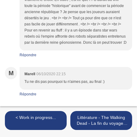
toute la période "historique" avant de commencer la période
ancienne république ? Je pense que les joueurs auraient
désertés le jeu . <br /> <br /> Tout ça pour dire que ce n'est
pas facile de jouer différemment . <br /> <br /> <br /> <br />
Pour en revenir au fluff : il y a un épisode dans star wars
rebels où l'empire affronte des robots séparatistes entretenus
par la dernière reine géonosienne. Donc là on peut trouver :D
Répondre
M
Marell
06/10/2020 22:15
Tu ne dis pas pourquoi tu n'aimes pas, au final :)
Répondre
< Work in progress...
Littérature - The Walking
Dead - La fin du voyage !
(3/5) >