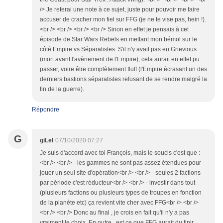
/> Je referai une note à ce sujet, juste pour pouvoir me faire
accuser de cracher mon fiel sur FFG (je ne te vise pas, hein !).
<br /> <br /> <br /> <br /> Sinon en effet je pensais à cet
épisode de Star Wars Rebels en mettant mon bémol sur le
côté Empire vs Séparatistes. S'il n'y avait pas eu Grievious
(mort avant l'avènement de l'Empire), cela aurait en effet pu
passer, voire être complètement fluff (l'Empire écrasant un des
derniers bastions séparatistes refusant de se rendre malgré la
fin de la guerre).
Répondre
G
giLel
07/10/2020 07:27
Je suis d'accord avec toi François, mais le soucis c'est que :
<br /> <br /> - les gammes ne sont pas assez étendues pour
jouer un seul site d'opération<br /> <br /> - seules 2 factions
par période c'est réducteur<br /> <br /> - investir dans tout
(plusieurs factions ou plusieurs types de troupes en fonction
de la planète etc) ça revient vite cher avec FFG<br /> <br />
<br /> <br /> Donc au final , je crois en fait qu'il n'y a pas
vraiment le choix. En outre , est ce que FFG aurait du finir