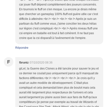
car jouer fluff dépend complètement des joueurs concernés.
En tournois le fluff on s'en moque. La encore je dirais même
que chercher un gameplay 100% fluff est guère utile car c'est
difficile à atteindre.<br /> <br /> <br /> <br /> Après je suis un
partisan du fluff comme vous, j'aime concilier les deux hélas
sur légion c'est compliqué.<br /> <br /> Après niveau fluff une
csi empire en bataille est tout à fait cohérent. Il ne faut pas
croire que la csi disparaît à l'avènement de l'empire.
Répondre
F
fbruntz
07/10/2020 08:36
giLel, la Guerre des Clones a été lancée pour sauver le jeu et
ce dernier ne coulait pas uniquement parce qu'il manquait de
factions différentes.<br /> <br /> <br /> <br /> Je crois qu'il y
avait un autre modèle de développement. C'était plus
compliqué et cela demandait bien plus de boulot mais cela
aurait été largement plus respectueux de l'univers et cela
aurait largement pu plaire aussi bien aux fans de fluff qu'aux
compétiteurs (je pense par exemple au travail de Wizards of
the Coast pour Star Trek : Attack Wing). <br /> <br /> <br /> <br