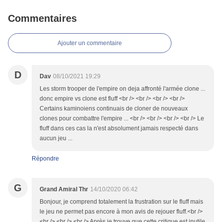
Commentaires
Ajouter un commentaire
D
Dav
08/10/2021 19:29
Les storm trooper de l'empire on deja affronté l'armée clone ...
donc empire vs clone est fluff <br /> <br /> <br /> <br />
Certains kaminoiens continuais de cloner de nouveaux
clones pour combattre l'empire ... <br /> <br /> <br /> <br /> Le
fluff dans ces cas la n'est absolument jamais respecté dans
aucun jeu ...
Répondre
G
Grand Amiral Thr
14/10/2020 06:42
Bonjour, je comprend totalement la frustration sur le fluff mais
le jeu ne permet pas encore à mon avis de rejouer fluff.<br />
<br /> <br /> <br /> Après je trouve que cette critique est inutile