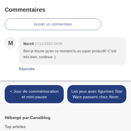
Commentaires
Ajouter un commentaire
M
Marell
17/11/2020 04:06
Ben je trouve qu'en ce moment tu es super productif ! C'est
très bien, continue :)
Répondre
< Jour de commémoration
Les jeux avec figurines Star
et mini-pause
Wars passent chez Atomic
Mass Games >
Hébergé par Canalblog
Top articles