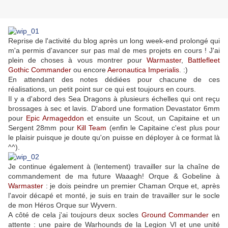
Reprise de l'activité du blog après un long week-end prolongé qui
m'a permis d'avancer sur pas mal de mes projets en cours ! J'ai
plein de choses à vous montrer pour
Warmaster
,
Battlefleet
Gothic Commander
ou encore
Aeronautica Imperialis
. :)
En attendant des notes dédiées pour chacune de ces
réalisations, un petit point sur ce qui est toujours en cours.
Il y a d'abord des Sea Dragons à plusieurs échelles qui ont reçu
brossages à sec et lavis. D'abord une formation Devastator 6mm
pour
Epic Armageddon
et ensuite un Scout, un Capitaine et un
Sergent 28mm pour
Kill Team
(enfin le Capitaine c'est plus pour
le plaisir puisque je doute qu'on puisse en déployer à ce format là
^^).
Je continue également à (lentement) travailler sur la chaîne de
commandement de ma future Waaagh! Orque & Gobeline à
Warmaster
: je dois peindre un premier Chaman Orque et, après
l'avoir décapé et monté, je suis en train de travailler sur le socle
de mon Héros Orque sur Wyvern.
A côté de cela j'ai toujours deux socles
Ground Commander
en
attente : une paire de Warhounds de la Legion VI et une unité