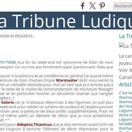
La T
WORK IN PROGRESS...
Le ca
La fin du week-end est synonyme de bilan de mon
joueu
ésespoir car ce n'est pas forcément super passionnant. Mais que
Voir l
sacrer à la peinture et au modélisme en général j'ai quand même
Canal
a peinture de mon chaman Orque
Warmaster
dont vous verrez la
Artic
té un véritable obstacle pour moi car tant que je n'arrivais pas à
r sur le reste de la chaîne de commandement de ma future Waaagh!
C'est l
uer et en particulier monter un deuxième chaman (sur sanglier
Warmast
liers. :)
Warmast
t
Valoris
car je m'attaque désormais à des figurines un poil plus
de l'Ar
 week-end pour valider un schéma de couleurs et j'espère pouvoir
Legions
chain avec la peinture de deux unités supplémentaires. Pour ne
Work in
uand même peint un élément de décor que je vous présenterai
Legions
et. ^^
Modélis
toris pour
Adeptus Titanicus
que je dois terminer avant la fin de
Warhamm
este toujours à texturer l'élément de décor Warmaster pour le