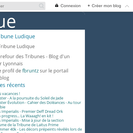
Connexion
+
Créer mon blog
ribune Ludique
rrefour des Tribunes - Blog d'un
r Lyonnais
e profil de
fbruntz
sur le portail
blog
les récents
es vacances !
er - A la poursuite du Soleil de Jade
er Évolution - Cahier des Doléances - Au tour
abie
 Imperialis - Premier Deff Dread Ork
 progress... La Waaagh! en kit !
 Imperialis - Mise à jour de la section
me de la Tribune de Laïtus Prime
er 40k - Les décors prépeints révélés lors de