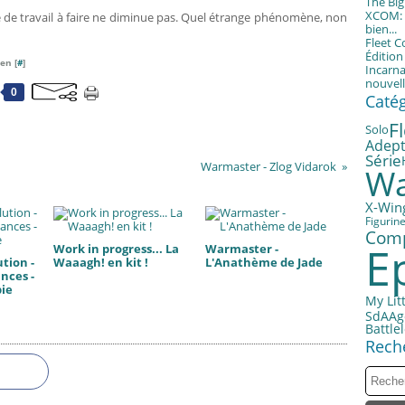
The Bi
XCOM: T
e de travail à faire ne diminue pas. Quel étrange phénomène, non
bien...
Fleet 
Éditio
en [
#
]
Incarna
nouvell
0
Caté
F
Solo
Adept
Série
Warmaster - Zlog Vidarok
Wa
X-Win
Figurin
Com
E
Work in progress... La
Warmaster -
tion -
Waaagh! en kit !
L'Anathème de Jade
nces -
bie
My Litt
Ag
SdA
Battle
Rech