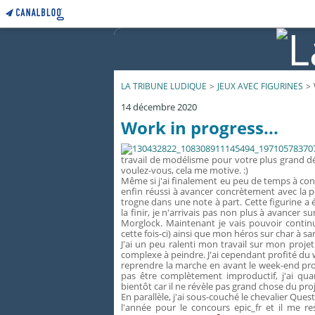
LA TRIBUNE LUDIQUE
>
JEUX AVEC FIGURINES
>
14 décembre 2020
Work in progress...
travail de modélisme pour votre plus grand d
voulez-vous, cela me motive. :)
Même si j'ai finalement eu peu de temps à con
enfin réussi à avancer concrètement avec l
trogne dans une note à part. Cette figurine a é
la finir, je n'arrivais pas non plus à avance
Morglock. Maintenant je vais pouvoir contin
cette fois-ci) ainsi que mon héros sur char à sang
J'ai un peu ralenti mon travail sur mon proje
complexe à peindre. J'ai cependant profité du
reprendre la marche en avant le week-end pro
pas être complètement improductif, j'ai q
bientôt car il ne révèle pas grand chose du proj
En parallèle, j'ai sous-couché le chevalier Ques
l'année pour le concours epic_fr et il me r