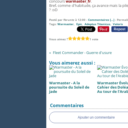
concours
warmaster_fr
.
Bref, comme d'habitude, ça avance mais la pil
? :oD
Posté par fbruntz à 12:00 -
Commentaires [
…
]
- Permali
Tags:
Warmaster
,
Epic
,
Adeptus Titanicus
,
Valoris
Repost
Vous aimez ?
1 vote
Fleet Commander - Guerre d'usure
Vous aimerez aussi :
Warmaster - A la
Warmaster Évolu
poursuite du Soleil de
Cahier des Doléa
Jade
Au tour de l'Ara
Commentaires
Ajouter un commentaire