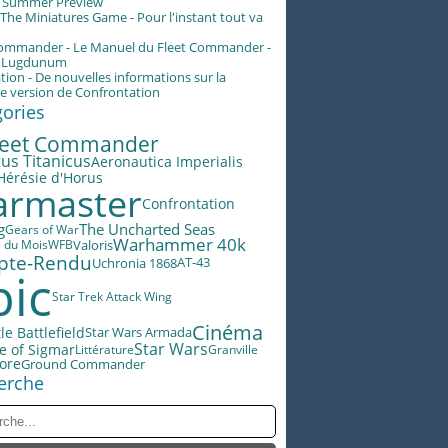
g Summer Preview
he Miniatures Game - Pour l'instant tout va
Commander - Le Manuel du Fleet Commander -
n Lugdunum
tion - De nouvelles informations sur la
e version de Confrontation
gories
leet Commander
us Titanicus
Aeronautica Imperialis
Hérésie d'Horus
rmaster
Confrontation
g
The Uncharted Seas
Gears of War
Warhammer 40k
Valoris
e du Mois
WFB
pte-Rendu
AT-43
Uchronia 1868
pic
Star Trek Attack Wing
Cinéma
le Battlefield
Star Wars Armada
Star Wars
e of Sigmar
Littérature
Granville
lore
Ground Commander
erche