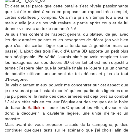
Et c'est aussi parce que cette bataille s'est révéle passionnante
que j'ai été motivé à vous en proposer un rapport très complet,
cartes détaillées y compris. Cela m'a pris un temps fou à écrire
mais quelle joie de pouvoir revivre la partie après coup et de lui
donner vie avec un texte romancé. \o/
Je suis très content de l'aspect général du plateau de jeu avec
les deux armées peintes et les hexagones de décor (on voit bien
que c'est du carton léger qui a tendance à gondoler mais ça
passe). L'ajout des trois Feux d'Alarme 3D apporte un petit plus
non négligeable. En vérité j'aurais aimé pouvoir remplacer tous
les hexagones par des décors 3D et en fait tel est mon objectif à
terme : j'espère bien que la bataille finale se jouera sur un champ
de bataille utilisant uniquement de tels décors et plus du tout
d'hexagone.
Je vais d'autant mieux pouvoir me concentrer sur cet aspect que
je ne vous ai pour l'instant montré qu'une partie des figurines que
j'ai pu peindre, le reste des deux armées est déjà prêt au combat
! J'ai en effet mis en couleur l'équivalent des troupes de la boite
de base de
Battlelore
: pour les Orques et les Elfes, il vous reste
donc à découvrir la cavalerie légère, une unité d'élite et un
monstre !
Mais avant de vous proposer la suite de la campagne, je dois
continuer quelques tests sur le scénario que j'ai choisi afin de