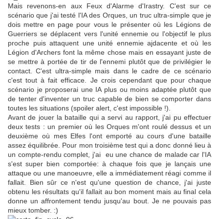
Mais revenons-en aux Feux d'Alarme d'Irastry. C'est sur ce
scénario que j'ai testé l'IA des Orques, un truc ultra-simple que je
dois mettre en page pour vous le présenter où les Légions de
Guerriers se déplacent vers l'unité ennemie ou l'objectif le plus
proche puis attaquent une unité ennemie ajdacente et où les
Légion d'Archers font la même chose mais en essayant juste de
se mettre à portée de tir de l'ennemi plutôt que de privilégier le
contact. C'est ultra-simple mais dans le cadre de ce scénario
c'est tout à fait efficace. Je crois cependant que pour chaque
scénario je proposerai une IA plus ou moins adaptée plutôt que
de tenter d'inventer un truc capable de bien se comporter dans
toutes les situations (spoiler alert, c'est impossible !).
Avant de jouer la bataille qui a servi au rapport, j'ai pu effectuer
deux tests : un premier où les Orques m'ont roulé dessus et un
deuxième où mes Elfes l'ont emporté au cours d'une bataille
assez équilibrée. Pour mon troisième test qui a donc donné lieu à
un compte-rendu complet, j'ai eu une chance de malade car l'IA
s'est super bien comportée: à chaque fois que je lançais une
attaque ou une manoeuvre, elle a immédiatement réagi comme il
fallait. Bien sûr ce n'est qu'une question de chance, j'ai juste
obtenu les résultats qu'il fallait au bon moment mais au final cela
donne un affrontement tendu jusqu'au bout. Je ne pouvais pas
mieux tomber. :)