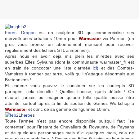
Forest Dragon
est un sculpteur 3D qui commercialise ses
merveilleuses créations 10mm pour
Warmaster
via Patreon (en
gros vous prenez un abonnement mensuel pour recevoir
régulièrement des fichiers STL à imprimer).
Après nous en avoir déjà mis plein les mirettes avec ses
superbes Elfes Sylvains (dont la communauté warmaster_fr est
en train de concocter une liste d'armée
ici
) et des Comtes-
Vampires à tomber par terre, voilà qu'il s'attaque désormais aux
Bretonniens !
Et comme vous pouvez le constater sur les concepts 3D
partagés, cela décoiffe ! Quelles finesse, quels détails ! On
n'aurait jamais pu imaginer qu'une telle qualité puisse être
atteinte, surtout après la fin du soutien de Games Workshop à
Warmaster
et donc de sa gamme de figurines 10mm.
Toute l'armée n'est pas encore disponible puisqu'il faut "se
contenter" pour l'instant de Chevaliers du Royaume, de Paysans
et de quelques personnages mais d'ici quelques mois, cela ne
sera plus un problème. A l'instar des Elfes Sylvains en leur temps,