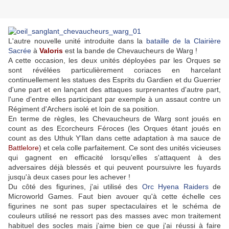
L'autre nouvelle unité introduite dans la
bataille de la Clairière
Sacrée
à
Valoris
est la bande de Chevaucheurs de Warg !
A cette occasion, les deux unités déployées par les Orques se
sont révélées particulièrement coriaces en harcelant
continuellement les statues des Esprits du Gardien et du Guerrier
d'une part et en lançant des attaques surprenantes d'autre part,
l'une d'entre elles participant par exemple à un assaut contre un
Régiment d'Archers isolé et loin de sa position.
En terme de règles, les Chevaucheurs de Warg sont joués en
count as des Ecorcheurs Féroces (les Orques étant joués en
count as des Uthuk Y'llan dans cette adaptation à ma sauce de
Battlelore
) et cela colle parfaitement. Ce sont des unités vicieuses
qui gagnent en efficacité lorsqu'elles s'attaquent à des
adversaires déjà blessés et qui peuvent poursuivre les fuyards
jusqu'à deux cases pour les achever !
Du côté des figurines, j'ai utilisé des
Orc Hyena Raiders
de
Microworld Games. Faut bien avouer qu'à cette échelle ces
figurines ne sont pas super spectaculaires et le schéma de
couleurs utilisé ne ressort pas des masses avec mon traitement
habituel des socles mais j'aime bien ce que j'ai réussi à faire