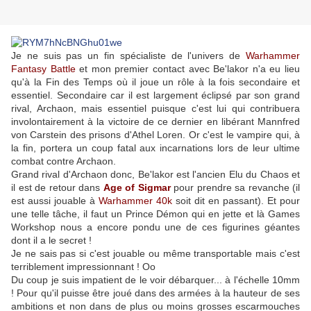
Je ne suis pas un fin spécialiste de l'univers de
Warhammer
Fantasy Battle
et mon premier contact avec Be'lakor n'a eu lieu
qu'à la Fin des Temps où il joue un rôle à la fois secondaire et
essentiel. Secondaire car il est largement éclipsé par son grand
rival, Archaon, mais essentiel puisque c'est lui qui contribuera
involontairement à la victoire de ce dernier en libérant Mannfred
von Carstein des prisons d'Athel Loren. Or c'est le vampire qui, à
la fin, portera un coup fatal aux incarnations lors de leur ultime
combat contre Archaon.
Grand rival d'Archaon donc, Be'lakor est l'ancien Elu du Chaos et
il est de retour dans
Age of Sigmar
pour prendre sa revanche (il
est aussi jouable à
Warhammer 40k
soit dit en passant). Et pour
une telle tâche, il faut un Prince Démon qui en jette et là Games
Workshop nous a encore pondu une de ces figurines géantes
dont il a le secret !
Je ne sais pas si c'est jouable ou même transportable mais c'est
terriblement impressionnant ! Oo
Du coup je suis impatient de le voir débarquer... à l'échelle 10mm
! Pour qu'il puisse être joué dans des armées à la hauteur de ses
ambitions et non dans de plus ou moins grosses escarmouches