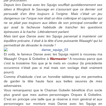
par procuration.
Depuis lors Danse avec les Squigs soufflait quotidiennement ses
idées à Morglock le Sauvage en s'assurant que ce dernier soit
persuadé d'en être toujours à l'origine. Mais c'était un jeu
dangereux car l'orque noir était un être colérique et capricieux qui
ne se pliait pas toujours aux idées de son principal conseiller et
qui avait la facheuse habitude de trancher les questions
épineuses à la hache. Littéralement parlant.
Mais tant que Danse avec les Squigs parvenait à maintenir cet
équilibre précaire, il était à la tête d'une puissante Waaagh! qui lui
permettrait de dévaster le monde !
Et voilà, le fameux Danse avec les Squigs rejoint à nouveau ma
Waaagh! Orque & Gobeline à
Warmaster
! A nouveau parce que
c'est la troisième fois que je le mets en couleur (la précédente
occurence n'était pas si mal mais son soclage était vraiment
pourri).
Comme d'habitude c'est un honnête tabletop qui me permettra
de garder la tête haute face aux belles oeuvres de mes
adversaires.
Vous remarquerez que le Chaman Gobelin bénéficie d'un socle
plus grand que mes autres personnages Orques & Gobelins.
C'est en principe une taille que je réserve à mon général et aux
personnages sur monture mais Danse avec les Squigs en