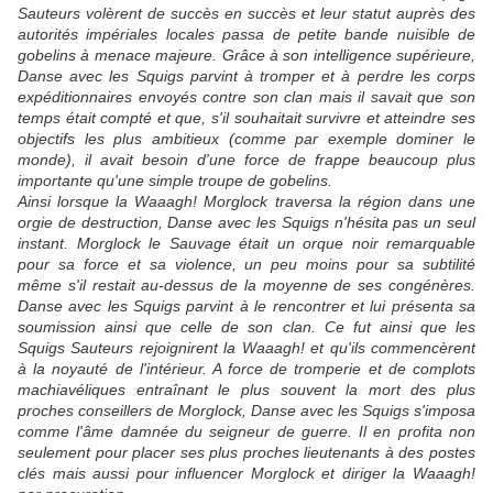
Sauteurs volèrent de succès en succès et leur statut auprès des
autorités impériales locales passa de petite bande nuisible de
gobelins à menace majeure. Grâce à son intelligence supérieure,
Danse avec les Squigs parvint à tromper et à perdre les corps
expéditionnaires envoyés contre son clan mais il savait que son
temps était compté et que, s'il souhaitait survivre et atteindre ses
objectifs les plus ambitieux (comme par exemple dominer le
monde), il avait besoin d'une force de frappe beaucoup plus
importante qu'une simple troupe de gobelins.
Ainsi lorsque la Waaagh! Morglock traversa la région dans une
orgie de destruction, Danse avec les Squigs n'hésita pas un seul
instant. Morglock le Sauvage était un orque noir remarquable
pour sa force et sa violence, un peu moins pour sa subtilité
même s'il restait au-dessus de la moyenne de ses congénères.
Danse avec les Squigs parvint à le rencontrer et lui présenta sa
soumission ainsi que celle de son clan. Ce fut ainsi que les
Squigs Sauteurs rejoignirent la Waaagh! et qu'ils commencèrent
à la noyauté de l'intérieur. A force de tromperie et de complots
machiavéliques entraînant le plus souvent la mort des plus
proches conseillers de Morglock, Danse avec les Squigs s'imposa
comme l'âme damnée du seigneur de guerre. Il en profita non
seulement pour placer ses plus proches lieutenants à des postes
clés mais aussi pour influencer Morglock et diriger la Waaagh!