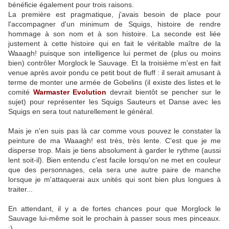
bénéficie également pour trois raisons.
La première est pragmatique, j'avais besoin de place pour
l'accompagner d'un minimum de Squigs, histoire de rendre
hommage à son nom et à son histoire. La seconde est liée
justement à cette histoire qui en fait le véritable maître de la
Waaagh! puisque son intelligence lui permet de (plus ou moins
bien) contrôler Morglock le Sauvage. Et la troisième m'est en fait
venue après avoir pondu ce petit bout de fluff : il serait amusant à
terme de monter une armée de Gobelins (il existe des listes et le
comité
Warmaster Evolution
devrait bientôt se pencher sur le
sujet) pour représenter les Squigs Sauteurs et Danse avec les
Squigs en sera tout naturellement le général.
Mais je n'en suis pas là car comme vous pouvez le constater la
peinture de ma Waaagh! est très, très lente. C'est que je me
disperse trop. Mais je tiens absolument à garder le rythme (aussi
lent soit-il). Bien entendu c'est facile lorsqu'on ne met en couleur
que des personnages, cela sera une autre paire de manche
lorsque je m'attaquerai aux unités qui sont bien plus longues à
traiter...
En attendant, il y a de fortes chances pour que Morglock le
Sauvage lui-même soit le prochain à passer sous mes pinceaux.
:)