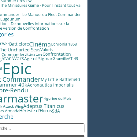
g Summer Preview
he Miniatures Game - Pour l'instant tout va
Commander - Le Manuel du Fleet Commander -
n Lugdunum
tion - De nouvelles informations sur la
e version de Confrontation
gories
Cinéma
Battlelore
f War
Uchronia 1868
The Uncharted Seas
Valoris
Confrontation
d Commander
Littérature
Star Wars
g
Age of Sigmar
AT-43
Granville
Epic
B
et Commander
My Little Battlefield
ammer 40k
Aeronautica Imperialis
pte-Rendu
rmaster
Figurine du Mois
Adeptus Titanicus
ek Attack Wing
Hérésie d'Horus
ars Armada
SdA
erche