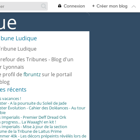
Connexion
+
Créer mon blog
ribune Ludique
rrefour des Tribunes - Blog d'un
r Lyonnais
e profil de
fbruntz
sur le portail
blog
les récents
es vacances !
er - A la poursuite du Soleil de Jade
er Évolution - Cahier des Doléances - Au tour
abie
 Imperialis - Premier Deff Dread Ork
 progress... La Waaagh! en kit !
 Imperialis - Mise à jour de la section
me de la Tribune de Laïtus Prime
er 40k - Les décors prépeints révélés lors de