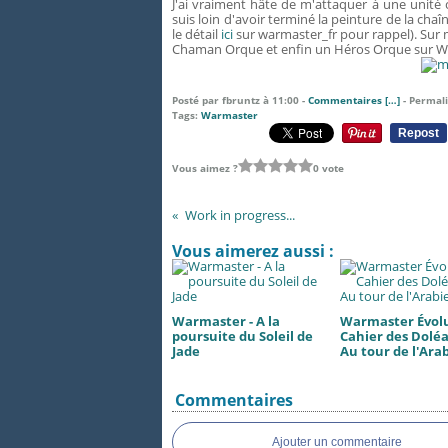
J'ai vraiment hâte de m'attaquer à une unité 
suis loin d'avoir terminé la peinture de la 
le détail
ici
sur warmaster_fr pour rappel). Sur m
Chaman Orque et enfin un Héros Orque sur W
Posté par fbruntz à 11:00 -
Commentaires [
…
]
- Permali
Tags:
Warmaster
Repost
Vous aimez ?
0 vote
Work in progress...
Vous aimerez aussi :
Warmaster - A la
Warmaster Évolu
poursuite du Soleil de
Cahier des Doléa
Jade
Au tour de l'Ara
Commentaires
Ajouter un commentaire