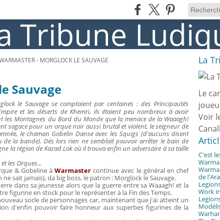
La T
WARMASTER - MORGLOCK LE SAUVAGE
le Sauvage
Le ca
glock le Sauvage se comptaient par centaines : des Principautés
joueu
Empire et les déserts de Khemri, ils étaient peu nombreux à avoir
Voir l
nant les Montagnes du Bord du Monde que la menace de la Waaagh!
nt sagace pour un orque noir aussi brutal et violent, le seigneur de
Canal
damnée, le chaman Gobelin Danse avec les Squigs (d'aucuns disent
Artic
eau de la bande). Dès lors rien ne semblait pouvoir arrêter le bain de
ne la région de Kazad Lok où il trouva enfin un adversaire à sa taille
C'est l
Warmast
et les Orques...
Warmast
Orque & Gobeline à
Warmaster
continue avec le général en chef
de l'Ar
 ne sait jamais), da big boss, le patron : Morglock le Sauvage.
Legions
guerre dans sa jeunesse alors que la guerre entre sa Waaagh! et la
Work in
utre figurine en stock pour le représenter à la Fin des Temps.
Legions
nouveau socle de personnages car, maintenant que j'ai atteint un
Modélis
sion d'enfin pouvoir faire honneur aux superbes figurines de la
Warhamm