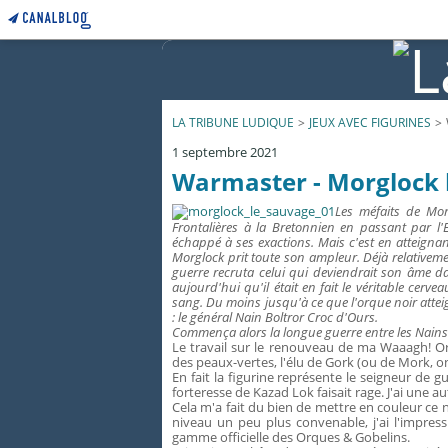
LA TRIBUNE LUDIQUE
>
JEUX AVEC FIGURINES
>
1 septembre 2021
Warmaster - Morglock 
Les méfaits de Mor
Frontalières à la Bretonnien en passant par l'
échappé à ses exactions. Mais c'est en atteig
Morglock prit toute son ampleur. Déjà relativeme
guerre recruta celui qui deviendrait son âme 
aujourd'hui qu'il était en fait le véritable cerv
sang. Du moins jusqu'à ce que l'orque noir atteig
: le général Nain Boltror Croc d'Ours.
Commença alors la longue guerre entre les Nains 
Le travail sur le renouveau de ma Waaagh! 
des peaux-vertes, l'élu de Gork (ou de Mork, on
En fait la figurine représente le seigneur de 
forteresse de Kazad Lok faisait rage. J'ai une a
Cela m'a fait du bien de mettre en couleur ce 
niveau un peu plus convenable, j'ai l'impres
gamme officielle des Orques & Gobelins.