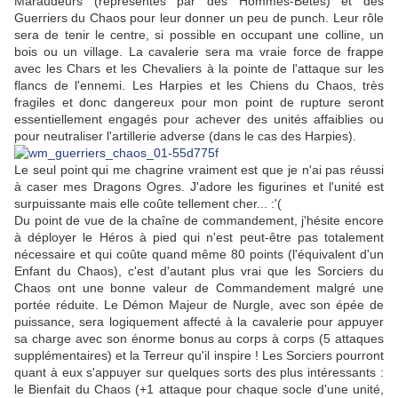
Maraudeurs (représentés par des Hommes-Bêtes) et des
Guerriers du Chaos pour leur donner un peu de punch. Leur rôle
sera de tenir le centre, si possible en occupant une colline, un
bois ou un village. La cavalerie sera ma vraie force de frappe
avec les Chars et les Chevaliers à la pointe de l'attaque sur les
flancs de l'ennemi. Les Harpies et les Chiens du Chaos, très
fragiles et donc dangereux pour mon point de rupture seront
essentiellement engagés pour achever des unités affaiblies ou
pour neutraliser l'artillerie adverse (dans le cas des Harpies).
Le seul point qui me chagrine vraiment est que je n'ai pas réussi
à caser mes Dragons Ogres. J'adore les figurines et l'unité est
surpuissante mais elle coûte tellement cher... :'(
Du point de vue de la chaîne de commandement, j'hésite encore
à déployer le Héros à pied qui n'est peut-être pas totalement
nécessaire et qui coûte quand même 80 points (l'équivalent d'un
Enfant du Chaos), c'est d'autant plus vrai que les Sorciers du
Chaos ont une bonne valeur de Commandement malgré une
portée réduite. Le Démon Majeur de Nurgle, avec son épée de
puissance, sera logiquement affecté à la cavalerie pour appuyer
sa charge avec son énorme bonus au corps à corps (5 attaques
supplémentaires) et la Terreur qu'il inspire ! Les Sorciers pourront
quant à eux s'appuyer sur quelques sorts des plus intéressants :
le Bienfait du Chaos (+1 attaque pour chaque socle d'une unité,