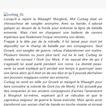
Lorsqu'il a rejoint la Waaagh! Morglock, Mol Curbag était un
chevaucheur de sanglier anonyme. Avec sa bande, il adorait
galoper au devant de la horde pour enfoncer la ligne de bataille
ennemie. Mais c'est en chargeant une batterie de canons
impériaux que finalement l'orque rencontra son destin...
Frappé à la tête par de la mitraille, il fut laissé pour mort (et
dépouillé) sur le champ de bataille par ses compagnons. Seul
Groark, son sanglier de guerre, refusa d'abandonner son maître.
Plusieurs heures ou jours plus tard, nul ne le sait, Curbag se
réveilla en sursaut ! Gork (ou Mork, il ne saurait dire de qui il
s'agissait) lui avait parlé pendant son coma. La divinité peau-
verte lui avait expliqué qu'il perdait son temps à guerroyer avec
une lance alors qu'il était un de ses élus et qu'il pouvait déchaîner
ses pouvoirs magiques contre ses ennemis.
Curbag se remit en selle sur Groark et rejoignit la Waaagh! pour
faire connaître la volonté de Gork (ou de Mork). Il fut accueilli par
des moqueries et ses anciens compagnons d'armes l'amenèrent
à Morglock lui-même, espérant qu'il se ridiculise et que le
capricieux seigneur de guerre le fasse exécuter. Mais après avoir
transformé son ancien chef de bande en torche vivante et écrasé