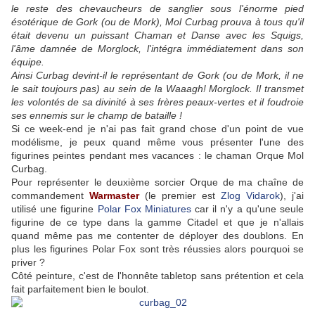
le reste des chevaucheurs de sanglier sous l'énorme pied
ésotérique de Gork (ou de Mork), Mol Curbag prouva à tous qu'il
était devenu un puissant Chaman et Danse avec les Squigs,
l'âme damnée de Morglock, l'intégra immédiatement dans son
équipe.
Ainsi Curbag devint-il le représentant de Gork (ou de Mork, il ne
le sait toujours pas) au sein de la Waaagh! Morglock. Il transmet
les volontés de sa divinité à ses frères peaux-vertes et il foudroie
ses ennemis sur le champ de bataille !
Si ce week-end je n'ai pas fait grand chose d'un point de vue
modélisme, je peux quand même vous présenter l'une des
figurines peintes pendant mes vacances : le chaman Orque Mol
Curbag.
Pour représenter le deuxième sorcier Orque de ma chaîne de
commandement
Warmaster
(le premier est
Zlog Vidarok
), j'ai
utilisé une figurine
Polar Fox Miniatures
car il n'y a qu'une seule
figurine de ce type dans la gamme Citadel et que je n'allais
quand même pas me contenter de déployer des doublons. En
plus les figurines Polar Fox sont très réussies alors pourquoi se
priver ?
Côté peinture, c'est de l'honnête tabletop sans prétention et cela
fait parfaitement bien le boulot.