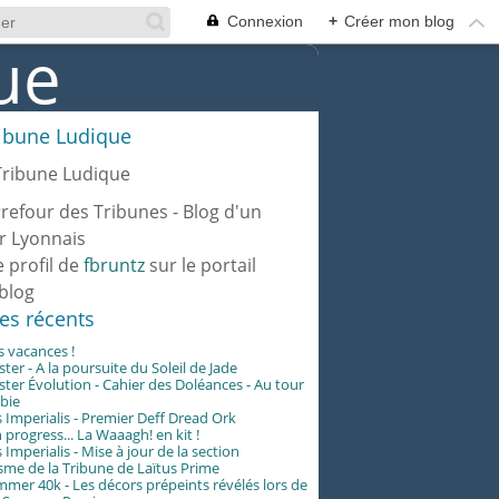
Connexion
+
Créer mon blog
ribune Ludique
rrefour des Tribunes - Blog d'un
r Lyonnais
e profil de
fbruntz
sur le portail
blog
les récents
es vacances !
er - A la poursuite du Soleil de Jade
er Évolution - Cahier des Doléances - Au tour
abie
 Imperialis - Premier Deff Dread Ork
 progress... La Waaagh! en kit !
 Imperialis - Mise à jour de la section
me de la Tribune de Laïtus Prime
er 40k - Les décors prépeints révélés lors de