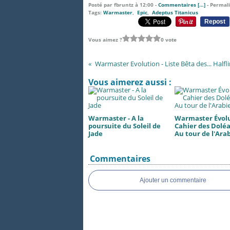
Posté par fbruntz à 12:00 -
Commentaires [
…
]
- Permali
Tags:
Warmaster
,
Epic
,
Adeptus Titanicus
Repost
Vous aimez ?
0 vote
Warmaster Evolution - Liste Bêta des... Halfli
Vous aimerez aussi :
Warmaster - A la
Warmaster Évolu
poursuite du Soleil de
Cahier des Doléa
Jade
Au tour de l'Ara
Commentaires
Ajouter un commentaire