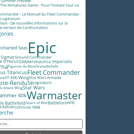
g Summer Preview
he Miniatures Game - Pour l'instant tout va
Commander - Le Manuel du Fleet Commander -
n Lugdunum
tion - De nouvelles informations sur la
e version de Confrontation
gories
Epic
ncharted Seas
 Sigmar
Ground Commander
e d'Horus
SdA
Aeronautica Imperialis
éma
Figurine du Mois
Granville
Solo
Fleet Commander
us Titanicus
X-Wing
AT-43
Star Wars Armada
ure
pte-Rendu
Série
Valoris
Star Wars
ek Attack Wing
Warmaster
ammer 40k
Battlelore
le Battlefield
Gears of War
WFB
ntation
Uchronia 1868
erche