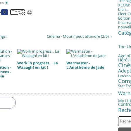
The Bi
en [
#
]
XCOM: T
bien...
0
Fleet 
Éditio
Incarna
nouvell
Caté
ngs !
Cinéma - Mourir peut attendre (2/5)
The U
Age of
Hérési
Work in progress... La
Warmaster -
Cin
tion -
Waaagh! en kit !
L'Anathème de Jade
Adept
nces -
Littérat
bie
Com
Star Tr
Warh
My Litt
Confro
Rech