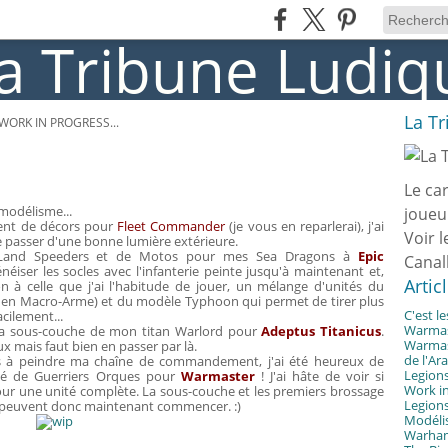
La T
WORK IN PROGRESS...
Le ca
modélisme...
joueu
ément de décors pour
Fleet Commander
(je vous en reparlerai), j'ai
Voir l
e passer d'une bonne lumière extérieure.
e Land Speeders et de Motos pour mes Sea Dragons à
Epic
Canal
néiser les socles avec l'infanterie peinte jusqu'à maintenant et,
Artic
n à celle que j'ai l'habitude de jouer, un mélange d'unités du
t en Macro-Arme) et du modèle Typhoon qui permet de tirer plus
C'est l
acilement...
Warmast
 la sous-couche de mon titan Warlord pour
Adeptus Titanicus
.
Warmast
x mais faut bien en passer par là.
de l'Ar
s à peindre ma chaîne de commandement, j'ai été heureux de
Legions
té de Guerriers Orques pour
Warmaster
! J'ai hâte de voir si
Work in
 pour une unité complète. La sous-couche et les premiers brossage
Legions
uses peuvent donc maintenant commencer. :)
Modélis
Warhamm