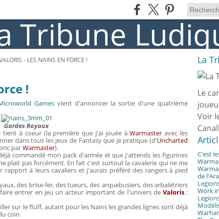
La T
VALORIS - LES NAINS EN FORCE !
orce !
Le ca
Microworld Games
vient d'annoncer la sortie d'une quatrième
joueu
Voir l
Gardes Royaux
Canal
e tient à coeur (la première que j'ai jouée à
Warmaster
avec les
Artic
onner dans tous les jeux de Fantasy que je pratique (d'
Uncharted
onc par
Warmaster
).
C'est l
i déjà commandé mon pack d'armée et que j'attends les figurines
Warmast
lait pas forcément. En fait c'est surtout la cavalerie qui ne me
Warmast
r rapport à leurs cavaliers et j'aurais préféré des rangers à pied
de l'Ar
Legions
aux, des brise-fer, des tueurs, des arquebusiers, des arbalétriers
Work in
ir faire entrer en jeu un acteur important de l'univers de
Valoris
:
Legions
Modélis
ller sur le fluff, autant pour les Nains les grandes lignes sont déjà
Warhamm
du coin.