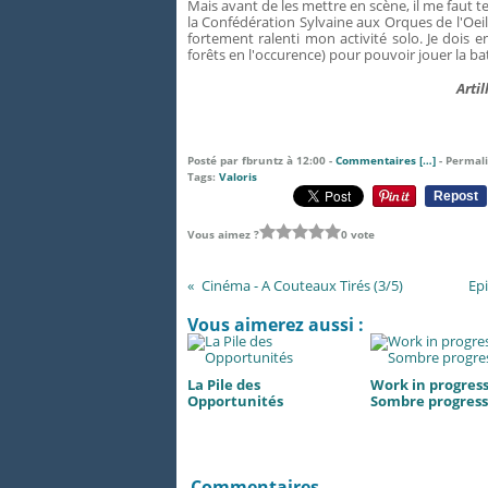
Mais avant de les mettre en scène, il me faut t
la Confédération Sylvaine aux Orques de l'Oeil 
fortement ralenti mon activité solo. Je dois e
forêts en l'occurence) pour pouvoir jouer la bat
Artil
Posté par fbruntz à 12:00 -
Commentaires [
…
]
- Permali
Tags:
Valoris
Repost
Vous aimez ?
0 vote
Cinéma - A Couteaux Tirés (3/5)
Epi
Vous aimerez aussi :
La Pile des
Work in progress.
Opportunités
Sombre progress
Commentaires