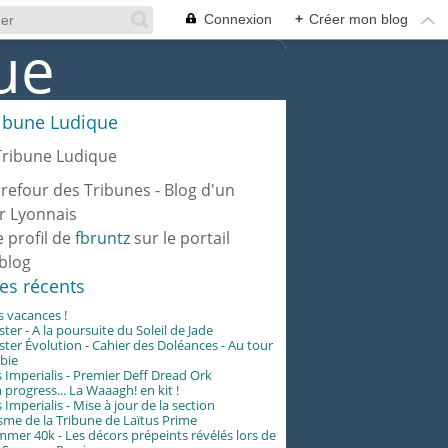
Connexion
+
Créer mon blog
ribune Ludique
rrefour des Tribunes - Blog d'un
r Lyonnais
e profil de
fbruntz
sur le portail
blog
les récents
es vacances !
er - A la poursuite du Soleil de Jade
er Évolution - Cahier des Doléances - Au tour
abie
 Imperialis - Premier Deff Dread Ork
 progress... La Waaagh! en kit !
 Imperialis - Mise à jour de la section
me de la Tribune de Laïtus Prime
er 40k - Les décors prépeints révélés lors de