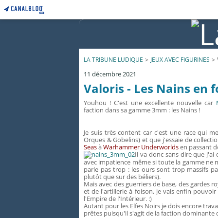
LA TRIBUNE LUDIQUE
>
JEUX AVEC FIGURINES
>
11 décembre 2021
Valoris - Les Nains en f
Youhou ! C'est une excellente nouvelle car
faction dans sa gamme 3mm : les Nains !
Je suis très content car c'est une race qui m
Orques & Gobelins) et que j'essaie de collecti
Seas
à
Warhammer Underworlds
en passant d
Il va donc sans dire que j'a
avec impatience même si toute la gamme ne me p
parle pas trop : les ours sont trop massifs pa
plutôt que sur des béliers).
Mais avec des guerriers de base, des gardes roy
et de l'artillerie à foison, je vais enfin pouvo
l'Empire de l'Intérieur. :)
Autant pour les Elfes Noirs je dois encore travai
prêtes puisqu'il s'agit de la faction dominante 