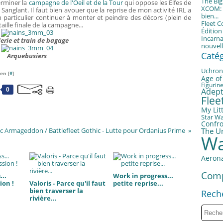
The Bi
erminer la
campagne de l'Oeil et de la Tour
qui oppose les Elfes de
XCOM: T
Sanglant. Il faut bien avouer que la reprise de mon activité IRL a
bien...
n particulier continuer à monter et peindre des décors (plein de
Fleet 
aille finale de la campagne...
Éditio
Incarna
lerie et train de bagage
nouvell
Caté
Arquebusiers
Uchron
en [
#
]
Age of
Figurin
0
Adept
Fle
My Litt
Star W
Confro
c Armageddon / Battlefleet Gothic - Lutte pour Ordanius Prime
The U
Wa
Aerona
Com
..
Work in progress...
ion !
Valoris - Parce qu'il faut
petite reprise...
bien traverser la
Rech
rivière...