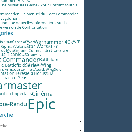
g Summer Preview
he Miniatures Game - Pour l'instant tout va
Commander - Le Manuel du Fleet Commander -
n Lugdunum
tion - De nouvelles informations sur la
e version de Confrontation
gories
Warhammer 40k
ia 1868
Gears of War
WFB
Star Wars
 Sigmar
Valoris
AT-43
e du Mois
Ground Commander
Littérature
us Titanicus
Granville
et Commander
Battlelore
Série
X-Wing
le Battlefield
ars Armada
Star Trek Attack Wing
Solo
Hérésie d'Horus
ntation
SdA
ncharted Seas
rmaster
Cinéma
utica Imperialis
Epic
pte-Rendu
erche