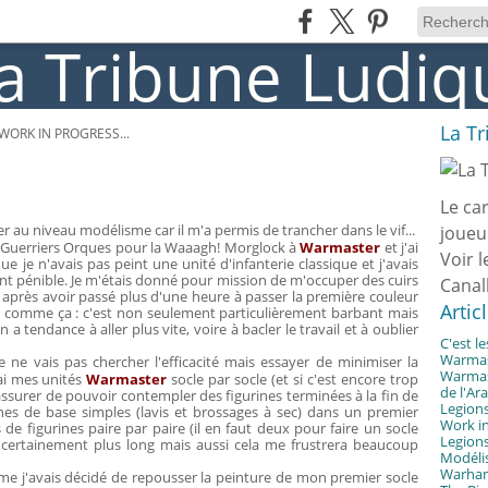
La T
WORK IN PROGRESS...
Le ca
r au niveau modélisme car il m'a permis de trancher dans le vif...
joueu
de Guerriers Orques pour la Waaagh! Morglock à
Warmaster
et j'ai
Voir l
ue je n'avais pas peint une unité d'infanterie classique et j'avais
ment pénible. Je m'étais donné pour mission de m'occuper des cuirs
Canal
Et après avoir passé plus d'une heure à passer la première couleur
Artic
er comme ça : c'est non seulement particulièrement barbant mais
 tendance à aller plus vite, voire à bacler le travail et à oublier
C'est l
Warmast
e ne vais pas chercher l'efficacité mais essayer de minimiser la
Warmast
rai mes unités
Warmaster
socle par socle (et si c'est encore trop
de l'Ar
'assurer de pouvoir contempler des figurines terminées à la fin de
Legions
ches de base simples (lavis et brossages à sec) dans un premier
Work in
s de figurines paire par paire (il en faut deux pour faire un socle
Legions
era certainement plus long mais aussi cela me frustrera beaucoup
Modélis
Warhamm
me j'avais décidé de repousser la peinture de mon premier socle