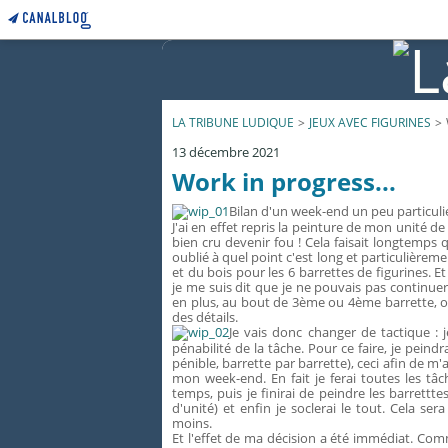
LA TRIBUNE LUDIQUE
>
JEUX AVEC FIGURINES
>
13 décembre 2021
Work in progress...
Bilan d'un week-end un peu particulie
J'ai en effet repris la peinture de mon unité 
bien cru devenir fou ! Cela faisait longtemps q
oublié à quel point c'est long et particulière
et du bois pour les 6 barrettes de figurines. 
je me suis dit que je ne pouvais pas continu
en plus, au bout de 3ème ou 4ème barrette, on a
des détails.
Je vais donc changer de tactique : j
pénabilité de la tâche. Pour ce faire, je peind
pénible, barrette par barrette), ceci afin de m
mon week-end. En fait je ferai toutes les tâ
temps, puis je finirai de peindre les barrettte
d'unité) et enfin je soclerai le tout. Cela s
moins.
Et l'effet de ma décision a été immédiat. Com