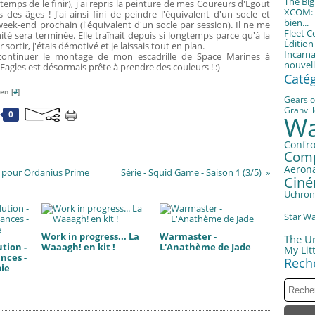
The Bi
emps de le finir), j'ai repris la peinture de mes Coureurs d'Egout
XCOM: T
es âges ! J'ai ainsi fini de peindre l'équivalent d'un socle et
bien...
 week-end prochain (l'équivalent d'un socle par session). Il ne me
Fleet 
ité sera terminée. Elle traînait depuis si longtemps parce qu'à la
Éditio
sortir, j'étais démotivé et je laissais tout en plan.
Incarna
e continuer le montage de mon escadrille de Space Marines à
nouvell
Eagles est désormais prête à prendre des couleurs ! :)
Caté
en [
#
]
Gears o
Granvil
0
Wa
Confro
Com
Aerona
e pour Ordanius Prime
Série - Squid Game - Saison 1 (3/5)
Cin
Uchron
Star W
Work in progress... La
Warmaster -
The U
tion -
Waaagh! en kit !
L'Anathème de Jade
My Litt
nces -
Rech
bie