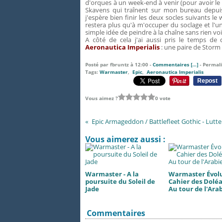
d'orques à un week-end à venir (pour avoir le t
Skavens qui traînent sur mon bureau depuis d
j'espère bien finir les deux socles suivants le
restera plus qu'à m'occuper du soclage et l'un
simple idée de peindre à la chaîne sans rien voir 
A côté de cela j'ai aussi pris le temps d
Aeronautica Imperialis
: une paire de Storm 
Posté par fbruntz à 12:00 -
Commentaires [
…
]
- Permali
Tags:
Warmaster
,
Epic
,
Aeronautica Imperialis
Repost
Vous aimez ?
0 vote
Epic Armageddon / Battlefleet Gothic - Lutt
Vous aimerez aussi :
Warmaster - A la
Warmaster Évolu
poursuite du Soleil de
Cahier des Doléa
Jade
Au tour de l'Ara
Commentaires