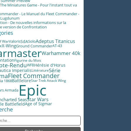
g Summer Preview
he Miniatures Game - Pour l'instant tout va
Commander - Le Manuel du Fleet Commander -
n Lugdunum
tion - De nouvelles informations sur la
e version de Confrontation
gories
Adeptus Titanicus
Valoris
SdA
f War
Solo
X-Wing
AT-43
le
Ground Commander
rmaster
Warhammer 40k
ntation
Figurine du Mois
pte-Rendu
Hérésie d'Horus
WFB
Série
utica Imperialis
Littérature
éma
Fleet Commander
Battlelore
ia 1868
Star Trek Attack Wing
Epic
ars Armada
Star Wars
ncharted Seas
Age of Sigmar
le Battlefield
erche