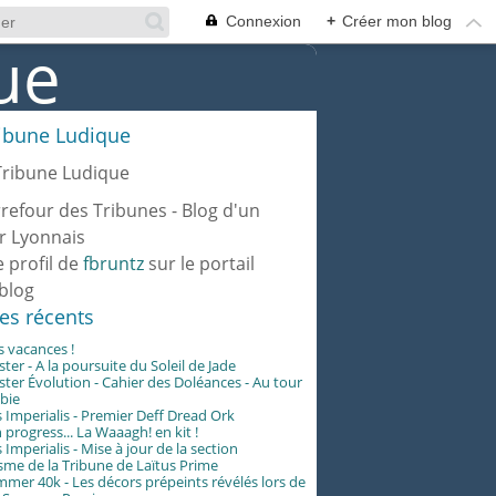
Connexion
+
Créer mon blog
ribune Ludique
rrefour des Tribunes - Blog d'un
r Lyonnais
e profil de
fbruntz
sur le portail
blog
les récents
es vacances !
er - A la poursuite du Soleil de Jade
er Évolution - Cahier des Doléances - Au tour
abie
 Imperialis - Premier Deff Dread Ork
 progress... La Waaagh! en kit !
 Imperialis - Mise à jour de la section
me de la Tribune de Laïtus Prime
er 40k - Les décors prépeints révélés lors de