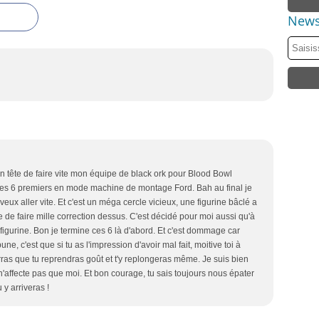
News
en tête de faire vite mon équipe de black ork pour Blood Bowl
 les 6 premiers en mode machine de montage Ford. Bah au final je
eux aller vite. Et c'est un méga cercle vicieux, une figurine bâclé a
e de faire mille correction dessus. C'est décidé pour moi aussi qu'à
r figurine. Bon je termine ces 6 là d'abord. Et c'est dommage car
ne, c'est que si tu as l'impression d'avoir mal fait, moitive toi à
erras que tu reprendras goût et t'y replongeras même. Je suis bien
 n'affecte pas que moi. Et bon courage, tu sais toujours nous épater
 y arriveras !