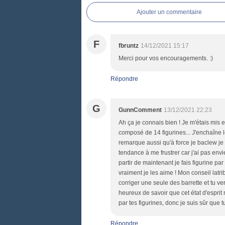
Ajouter un commentaire
F
fbruntz
14/12/2021 15:17
Merci pour vos encouragements. :)
Répondre
G
GunnComment
13/12/2021 22:23
Ah ça je connais bien ! Je m'étais mis 
composé de 14 figurines... J'enchaîne
remarque aussi qu'à force je baclew je v
tendance à me frustrer car j'ai pas envi
partir de maintenant je fais figurine pa
vraiment je les aime ! Mon conseil latribu
corriger une seule des barrette et tu v
heureux de savoir que cet état d'esprit
par tes figurines, donc je suis sûr que tu
Répondre