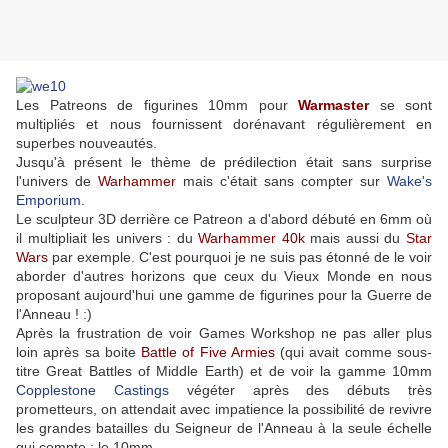
Les Patreons de figurines 10mm pour
Warmaster
se sont
multipliés et nous fournissent dorénavant régulièrement en
superbes nouveautés.
Jusqu'à présent le thème de prédilection était sans surprise
l'univers de
Warhammer
mais c'était sans compter sur
Wake's
Emporium
.
Le sculpteur 3D derrière ce Patreon a d'abord débuté en 6mm où
il multipliait les univers : du
Warhammer 40k
mais aussi du
Star
Wars
par exemple. C'est pourquoi je ne suis pas étonné de le voir
aborder d'autres horizons que ceux du Vieux Monde en nous
proposant aujourd'hui une gamme de figurines pour la Guerre de
l'Anneau ! :)
Après la frustration de voir Games Workshop ne pas aller plus
loin après sa boite
Battle of Five Armies
(qui avait comme sous-
titre Great Battles of Middle Earth) et de voir la gamme 10mm
Copplestone Castings
végéter après des débuts très
prometteurs, on attendait avec impatience la possibilité de revivre
les grandes batailles du Seigneur de l'Anneau à la seule échelle
qui compte : le 10mm.