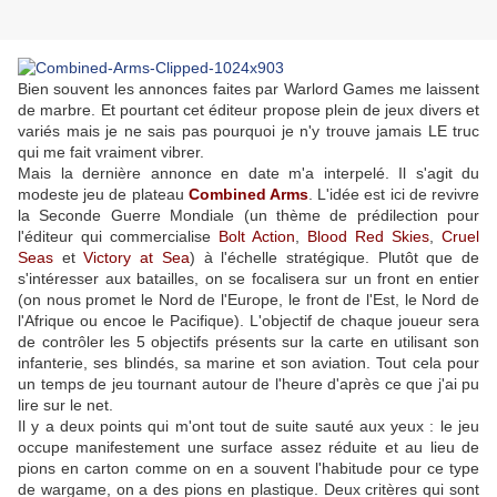
Bien souvent les annonces faites par Warlord Games me laissent
de marbre. Et pourtant cet éditeur propose plein de jeux divers et
variés mais je ne sais pas pourquoi je n'y trouve jamais LE truc
qui me fait vraiment vibrer.
Mais la dernière annonce en date m'a interpelé. Il s'agit du
modeste jeu de plateau
Combined Arms
. L'idée est ici de revivre
la Seconde Guerre Mondiale (un thème de prédilection pour
l'éditeur qui commercialise
Bolt Action
,
Blood Red Skies
,
Cruel
Seas
et
Victory at Sea
) à l'échelle stratégique. Plutôt que de
s'intéresser aux batailles, on se focalisera sur un front en entier
(on nous promet le Nord de l'Europe, le front de l'Est, le Nord de
l'Afrique ou encoe le Pacifique). L'objectif de chaque joueur sera
de contrôler les 5 objectifs présents sur la carte en utilisant son
infanterie, ses blindés, sa marine et son aviation. Tout cela pour
un temps de jeu tournant autour de l'heure d'après ce que j'ai pu
lire sur le net.
Il y a deux points qui m'ont tout de suite sauté aux yeux : le jeu
occupe manifestement une surface assez réduite et au lieu de
pions en carton comme on en a souvent l'habitude pour ce type
de wargame, on a des pions en plastique. Deux critères qui sont