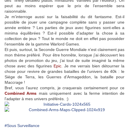
des "finely detailed plastic miniatures" vantées par l'éditeur). On
peut au moins espérer que le prix de l'ensemble sera
raisonnable.
Je m'interroge aussi sur la faisabilité du dit fantasme. Est-il
possible de jouer une campagne complète sans y passer une
année entière ? Les parties de jeux avec figurines sont-elles a
minima équilibrées ? Est-il possible d'adapter la chose à sa
collection de jeux ? Tout le monde ne doit en effet pas posséder
l'ensemble de la gamme Warlord Games.
Et puis, surtout, la Seconde Guerre Mondiale n'est clairement pas
mon thème préféré. Pour être honnête, lorsque j'ai découvert les
photos de promotion du jeu, j'ai tout de suite imaginé la même
chose avec des figurines
Epic
. Je me verrais bien détourner la
chose pour revivre de grandes batailles de l'univers de 40k : le
Siège de Terra, les Guerres d'Armageddon, la bataille pour
Maccrage !
Bref, vous l'aurez compris, je craquerais certainement pour ce
Combined Arms
mais uniquement avec la ferme intention de
l'adapter à mes univers préférés. :)
#Sous Surveillance