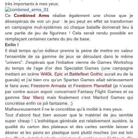
très importants à mes yeux.
Ce
Combined Arms
réalise également une chose que je
désespérais de voir un jour : le jeu peut en effet se transformer
en campagne muli-systèmes où chaque bataille donnerait lieu à
une partie de jeu de figurines ! Cela serait rendu possible en
remplaçant certaines cartes du jeu de base.
Enfin !
Il était temps qu'un éditeur prenne la peine de mettre en valeur
l'ensemble de sa gamme de jeux se déroulant dans le même
"univers". J'espèrais que l'initiative vienne de Games Workshop
du temps de l'age d'or des Specialist Games (une campagne
mettant en scène
W40k
,
Epic
et
Battlefleet Gothic
aurait eu de la
gueule) et j'ai bien cru qu'un Spartan Games allait sérieusement
le faire avec
Firestorm Armada
et
Firestorm Planetfall
(je n'avais
par contre aucun espoir concernant Fantasy Flight Games et sa
gamme
Star Wars
) mais finalement c'est Warlord Games qui
concrétise enfin ce joli fantasme. :)
Malheureusement il ne le concrétise qu'à moitié à mes yeux.
Tout d'abord faut bien avouer que le matériel de jeu semble
super cheap ! L'esthétique générale est relativement austère, la
qualité du carton des plateaux et des cartes semble laisser à
désirer et les pions en plastique sont plutôt moches (on est loin