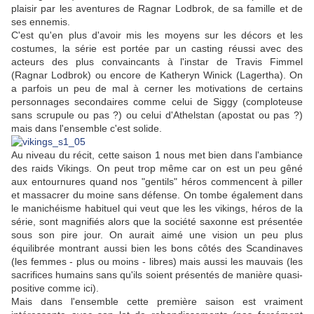
plaisir par les aventures de Ragnar Lodbrok, de sa famille et de
ses ennemis.
C'est qu'en plus d'avoir mis les moyens sur les décors et les
costumes, la série est portée par un casting réussi avec des
acteurs des plus convaincants à l'instar de Travis Fimmel
(Ragnar Lodbrok) ou encore de Katheryn Winick (Lagertha). On
a parfois un peu de mal à cerner les motivations de certains
personnages secondaires comme celui de Siggy (comploteuse
sans scrupule ou pas ?) ou celui d'Athelstan (apostat ou pas ?)
mais dans l'ensemble c'est solide.
Au niveau du récit, cette saison 1 nous met bien dans l'ambiance
des raids Vikings. On peut trop même car on est un peu gêné
aux entournures quand nos "gentils" héros commencent à piller
et massacrer du moine sans défense. On tombe également dans
le manichéisme habituel qui veut que les les vikings, héros de la
série, sont magnifiés alors que la société saxonne est présentée
sous son pire jour. On aurait aimé une vision un peu plus
équilibrée montrant aussi bien les bons côtés des Scandinaves
(les femmes - plus ou moins - libres) mais aussi les mauvais (les
sacrifices humains sans qu'ils soient présentés de manière quasi-
positive comme ici).
Mais dans l'ensemble cette première saison est vraiment