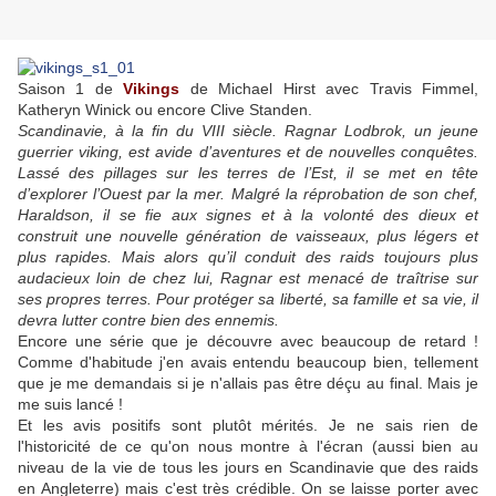
Saison 1 de
Vikings
de Michael Hirst avec Travis Fimmel,
Katheryn Winick ou encore Clive Standen.
Scandinavie, à la fin du VIII siècle. Ragnar Lodbrok, un jeune
guerrier viking, est avide d’aventures et de nouvelles conquêtes.
Lassé des pillages sur les terres de l’Est, il se met en tête
d’explorer l’Ouest par la mer. Malgré la réprobation de son chef,
Haraldson, il se fie aux signes et à la volonté des dieux et
construit une nouvelle génération de vaisseaux, plus légers et
plus rapides. Mais alors qu’il conduit des raids toujours plus
audacieux loin de chez lui, Ragnar est menacé de traîtrise sur
ses propres terres. Pour protéger sa liberté, sa famille et sa vie, il
devra lutter contre bien des ennemis.
Encore une série que je découvre avec beaucoup de retard !
Comme d'habitude j'en avais entendu beaucoup bien, tellement
que je me demandais si je n'allais pas être déçu au final. Mais je
me suis lancé !
Et les avis positifs sont plutôt mérités. Je ne sais rien de
l'historicité de ce qu'on nous montre à l'écran (aussi bien au
niveau de la vie de tous les jours en Scandinavie que des raids
en Angleterre) mais c'est très crédible. On se laisse porter avec