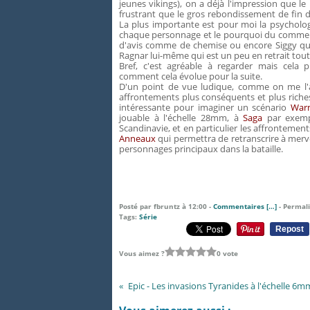
jeunes vikings), on a déjà l'impression que le
frustrant que le gros rebondissement de fin de 
La plus importante est pour moi la psychol
chaque personnage et le pourquoi du comment 
d'avis comme de chemise ou encore Siggy qui 
Ragnar lui-même qui est un peu en retrait tout 
Bref, c'est agréable à regarder mais cela p
comment cela évolue pour la suite.
D'un point de vue ludique, comme on me l'
affrontements plus conséquents et plus riches 
intéressante pour imaginer un scénario
Warm
jouable à l'échelle 28mm, à
Saga
par exempl
Scandinavie, et en particulier les affrontemen
Anneaux
qui permettra de retranscrire à merve
personnages principaux dans la bataille.
Posté par fbruntz à 12:00 -
Commentaires [
…
]
- Permali
Tags:
Série
Repost
Vous aimez ?
0 vote
Epic - Les invasions Tyranides à l'échelle 6m