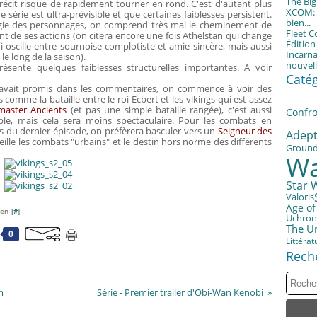
The Bi
 récit risque de rapidement tourner en rond. C'est d'autant plus
XCOM: T
série est ultra-prévisible et que certaines faiblesses persistent.
bien...
ogie des personnages, on comprend très mal le cheminement de
Fleet 
de ses actions (on citera encore une fois Athelstan qui change
Éditio
oscille entre sournoise complotiste et amie sincère, mais aussi
Incarna
le long de la saison).
nouvell
résente quelques faiblesses structurelles importantes. A voir
Caté
avait promis dans les commentaires, on commence à voir des
comme la bataille entre le roi Ecbert et les vikings qui est assez
aster Ancients
(et pas une simple bataille rangée), c'est aussi
Confro
e, mais cela sera moins spectaculaire. Pour les combats en
ts du dernier épisode, on préfèrera basculer vers un
Seigneur des
Adept
ille les combats "urbains" et le destin hors norme des différents
Groun
Wa
Star 
Valoris
Age of
en [
#
]
Uchron
The U
0
Littérat
Rech
m
Série - Premier trailer d'Obi-Wan Kenobi