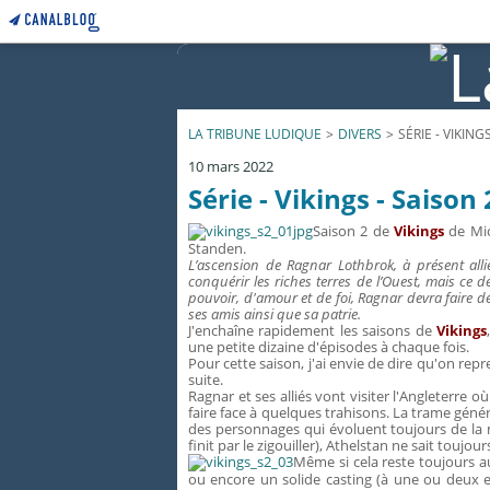
LA TRIBUNE LUDIQUE
>
DIVERS
>
SÉRIE - VIKINGS
10 mars 2022
Série - Vikings - Saison 
Saison 2 de
Vikings
de Mic
Standen.
L’ascension de Ragnar Lothbrok, à présent alli
conquérir les riches terres de l’Ouest, mais ce 
pouvoir, d'amour et de foi, Ragnar devra faire des 
ses amis ainsi que sa patrie.
J'enchaîne rapidement les saisons de
Vikings
une petite dizaine d'épisodes à chaque fois.
Pour cette saison, j'ai envie de dire qu'on re
suite.
Ragnar et ses alliés vont visiter l'Angleterre
faire face à quelques trahisons. La trame gén
des personnages qui évoluent toujours de la m
finit par le zigouiller), Athelstan ne sait toujour
Même si cela reste toujours au
ou encore un solide casting (à une ou deux 