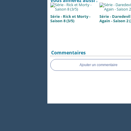
Vous aimerez aussi :
Série - Rick et Morty -
Série - Daredevil
Saison 8 (3/5)
Again - Saison 2 (
Commentaires
Ajouter un commentaire
Voir le profil de
fbruntz
sur le portail