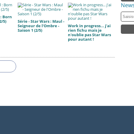
News
 : Born
2/5)
Série - Star Wars : Maul -
Seigneur de l'Ombre -
Work in progress... j'ai
Saison 1 (2/5)
rien fichu mais je
n'oublie pas Star Wars
pour autant !
 Canalblog
Top articles
Contact
Signaler un abus
C.G.U.
Cookies et données