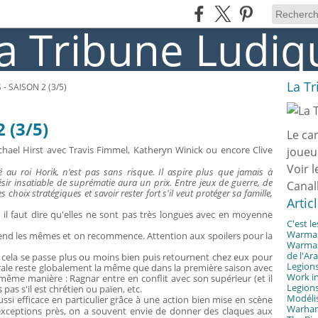
La T
 - SAISON 2 (3/5)
2 (3/5)
Le ca
hael Hirst avec Travis Fimmel, Katheryn Winick ou encore Clive
joueu
Voir l
é au roi Horik, n’est pas sans risque. Il aspire plus que jamais à
désir insatiable de suprématie aura un prix. Entre jeux de guerre, de
Canal
choix stratégiques et savoir rester fort s'il veut protéger sa famille,
Artic
, il faut dire qu'elles ne sont pas très longues avec en moyenne
C'est l
Warmast
prend les mêmes et on recommence. Attention aux spoilers pour la
Warmast
de l'Ar
 où cela se passe plus ou moins bien puis retournent chez eux pour
Legions
érale reste globalement la même que dans la première saison avec
Work in
ême manière : Ragnar entre en conflit avec son supérieur (et il
Legions
s pas s'il est chrétien ou païen, etc.
Modélis
ssi efficace en particulier grâce à une action bien mise en scène
Warhamm
exceptions près, on a souvent envie de donner des claques aux