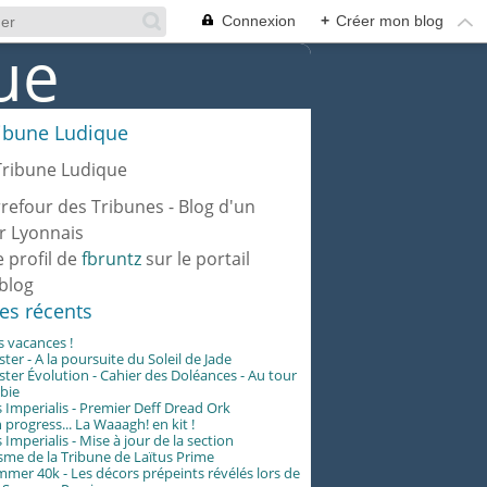
Connexion
+
Créer mon blog
ribune Ludique
rrefour des Tribunes - Blog d'un
r Lyonnais
e profil de
fbruntz
sur le portail
blog
les récents
es vacances !
er - A la poursuite du Soleil de Jade
er Évolution - Cahier des Doléances - Au tour
abie
 Imperialis - Premier Deff Dread Ork
 progress... La Waaagh! en kit !
 Imperialis - Mise à jour de la section
me de la Tribune de Laïtus Prime
er 40k - Les décors prépeints révélés lors de