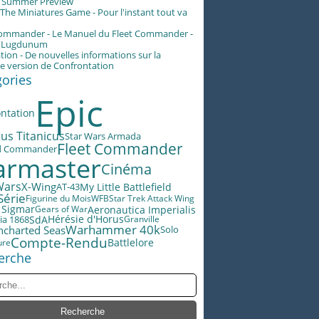
g Summer Preview
he Miniatures Game - Pour l'instant tout va
Commander - Le Manuel du Fleet Commander -
n Lugdunum
tion - De nouvelles informations sur la
e version de Confrontation
gories
Epic
ntation
us Titanicus
Star Wars Armada
Fleet Commander
d Commander
rmaster
Cinéma
Wars
X-Wing
AT-43
My Little Battlefield
Série
Figurine du Mois
WFB
Star Trek Attack Wing
 Sigmar
Aeronautica Imperialis
Gears of War
Hérésie d'Horus
SdA
ia 1868
Granville
Warhammer 40k
ncharted Seas
Solo
Compte-Rendu
Battlelore
ure
erche