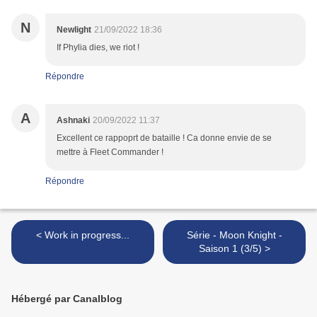
N
Newlight
21/09/2022 18:36
If Phylia dies, we riot !
Répondre
A
Ashnaki
20/09/2022 11:37
Excellent ce rappoprt de bataille ! Ca donne envie de se
mettre à Fleet Commander !
Répondre
< Work in progress...
Série - Moon Knight -
Saison 1 (3/5) >
Hébergé par Canalblog