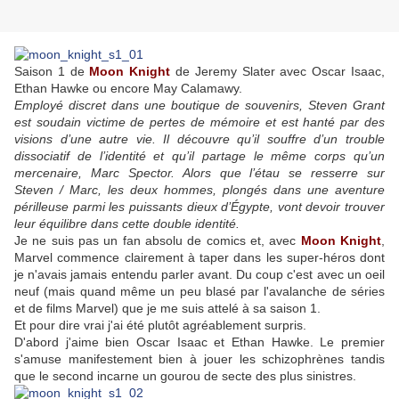
Saison 1 de
Moon Knight
de Jeremy Slater avec Oscar Isaac,
Ethan Hawke ou encore May Calamawy.
Employé discret dans une boutique de souvenirs, Steven Grant
est soudain victime de pertes de mémoire et est hanté par des
visions d’une autre vie. Il découvre qu’il souffre d’un trouble
dissociatif de l’identité et qu’il partage le même corps qu’un
mercenaire, Marc Spector. Alors que l’étau se resserre sur
Steven / Marc, les deux hommes, plongés dans une aventure
périlleuse parmi les puissants dieux d’Égypte, vont devoir trouver
leur équilibre dans cette double identité.
Je ne suis pas un fan absolu de comics et, avec
Moon Knight
,
Marvel commence clairement à taper dans les super-héros dont
je n'avais jamais entendu parler avant. Du coup c'est avec un oeil
neuf (mais quand même un peu blasé par l'avalanche de séries
et de films Marvel) que je me suis attelé à sa saison 1.
Et pour dire vrai j'ai été plutôt agréablement surpris.
D'abord j'aime bien Oscar Isaac et Ethan Hawke. Le premier
s'amuse manifestement bien à jouer les schizophrènes tandis
que le second incarne un gourou de secte des plus sinistres.