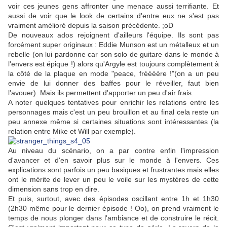
voir ces jeunes gens affronter une menace aussi terrifiante. Et
aussi de voir que le look de certains d'entre eux ne s'est pas
vraiment amélioré depuis la saison précédente. ;oD
De nouveaux ados rejoignent d'ailleurs l'équipe. Ils sont pas
forcément super originaux : Eddie Munson est un métalleux et un
rebelle (on lui pardonne car son solo de guitare dans le monde à
l'envers est épique !) alors qu'Argyle est toujours complètement à
la côté de la plaque en mode "peace, frèèèère !"(on a un peu
envie de lui donner des baffes pour le réveiller, faut bien
l'avouer). Mais ils permettent d'apporter un peu d'air frais.
A noter quelques tentatives pour enrichir les relations entre les
personnages mais c'est un peu brouillon et au final cela reste un
peu annexe même si certaines situations sont intéressantes (la
relation entre Mike et Will par exemple).
Au niveau du scénario, on a par contre enfin l'impression
d'avancer et d'en savoir plus sur le monde à l'envers. Ces
explications sont parfois un peu basiques et frustrantes mais elles
ont le mérite de lever un peu le voile sur les mystères de cette
dimension sans trop en dire.
Et puis, surtout, avec des épisodes oscillant entre 1h et 1h30
(2h30 même pour le dernier épisode ! Oo), on prend vraiment le
temps de nous plonger dans l'ambiance et de construire le récit.