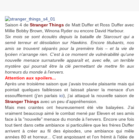
Saison 4 de
Stranger Things
de Matt Duffer et Ross Duffer avec
Millie Bobby Brown, Winona Ryder ou encore David Harbour.
Six mois se sont écoulés depuis la bataille de Starcourt qui a
semé terreur et désolation sur Hawkins. Encore titubants, nos
amis se trouvent séparés pour la première fois – et la vie de
lycéen n'arrange rien. C'est à ce moment de vulnérabilité qu'une
nouvelle menace surnaturelle apparaît et, avec elle, un terrible
mystère qui pourrait être la clé permettant de mettre fin aux
horreurs du monde à l'envers.
Attention aux spoilers...
Après une troisième saison que j'avais trouvée plaisante mais qui
pointait quelques faiblesses et laissait planer la menace d'un
essoufflement (j'en parlais
ici
), j'ai attaqué la nouvelle saison de
Stranger Things
avec un peu d'appréhension.
Mais mes craintes ont heureusement été vite balayées. J'ai
vraiment beaucoup aimé le combat mené par Eleven et ses amis
face à la "nouvelle" menace du monde à l'envers. Encore une fois
tout tient dans cette ambiance si particulière que les frères Duffer
arrivent à créer au fil des épisodes, une ambiance qui mêle
années 80 et horreur... C'est angoissant et l'on frémit à l'idée de