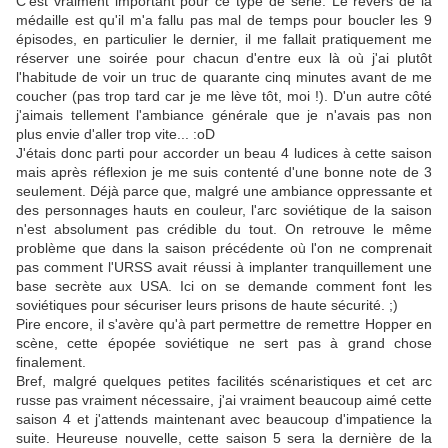
C'est vraiment important pour ce type de série. Le revers de la
médaille est qu'il m'a fallu pas mal de temps pour boucler les 9
épisodes, en particulier le dernier, il me fallait pratiquement me
réserver une soirée pour chacun d'entre eux là où j'ai plutôt
l'habitude de voir un truc de quarante cinq minutes avant de me
coucher (pas trop tard car je me lève tôt, moi !). D'un autre côté
j'aimais tellement l'ambiance générale que je n'avais pas non
plus envie d'aller trop vite... :oD
J'étais donc parti pour accorder un beau 4 ludices à cette saison
mais après réflexion je me suis contenté d'une bonne note de 3
seulement. Déjà parce que, malgré une ambiance oppressante et
des personnages hauts en couleur, l'arc soviétique de la saison
n'est absolument pas crédible du tout. On retrouve le même
problème que dans la saison précédente où l'on ne comprenait
pas comment l'URSS avait réussi à implanter tranquillement une
base secrète aux USA. Ici on se demande comment font les
soviétiques pour sécuriser leurs prisons de haute sécurité. ;)
Pire encore, il s'avère qu'à part permettre de remettre Hopper en
scène, cette épopée soviétique ne sert pas à grand chose
finalement.
Bref, malgré quelques petites facilités scénaristiques et cet arc
russe pas vraiment nécessaire, j'ai vraiment beaucoup aimé cette
saison 4 et j'attends maintenant avec beaucoup d'impatience la
suite. Heureuse nouvelle, cette saison 5 sera la dernière de la