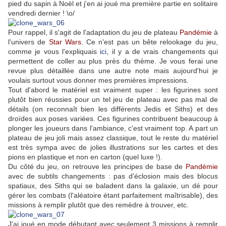
pied du sapin à Noël et j'en ai joué ma première partie en solitaire
vendredi dernier ! \o/
Pour rappel, il s'agit de l'adaptation du jeu de plateau
Pandémie
à
l'univers de
Star Wars
. Ce n'est pas un bête relookage du jeu,
comme je vous l'expliquais
ici
, il y a de vrais changements qui
permettent de coller au plus près du thème. Je vous ferai une
revue plus détaillée dans une autre note mais aujourd'hui je
voulais surtout vous donner mes premières impressions.
Tout d'abord le matériel est vraiment super : les figurines sont
plutôt bien réussies pour un tel jeu de plateau avec pas mal de
détails (on reconnaît bien les différents Jedis et Siths) et des
droïdes aux poses variées. Ces figurines contribuent beaucoup à
plonger les joueurs dans l'ambiance, c'est vraiment top. A part un
plateau de jeu joli mais assez classique, tout le reste du matériel
est très sympa avec de jolies illustrations sur les cartes et des
pions en plastique et non en carton (quel luxe !).
Du côté du jeu, on retrouve les principes de base de
Pandémie
avec de subtils changements : pas d'éclosion mais des blocus
spatiaux, des Siths qui se baladent dans la galaxie, un dé pour
gérer les combats (l'aléatoire étant parfaitement maîtrisable), des
missions à remplir plutôt que des remèdre à trouver, etc.
J'ai joué en mode débutant avec seulement 3 missions à remplir