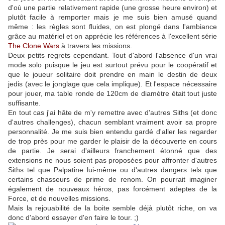
d'où une partie relativement rapide (une grosse heure environ) et
plutôt facile à remporter mais je me suis bien amusé quand
même : les règles sont fluides, on est plongé dans l'ambiance
grâce au matériel et on apprécie les références à l'excellent série
The Clone Wars
à travers les missions.
Deux petits regrets cependant. Tout d'abord l'absence d'un vrai
mode solo puisque le jeu est surtout prévu pour le coopératif et
que le joueur solitaire doit prendre en main le destin de deux
jedis (avec le jonglage que cela implique). Et l'espace nécessaire
pour jouer, ma table ronde de 120cm de diamètre était tout juste
suffisante.
En tout cas j'ai hâte de m'y remettre avec d'autres Siths (et donc
d'autres challenges), chacun semblant vraiment avoir sa propre
personnalité. Je me suis bien entendu gardé d'aller les regarder
de trop près pour me garder le plaisir de la découverte en cours
de partie. Je serai d'ailleurs franchement étonné que des
extensions ne nous soient pas proposées pour affronter d'autres
Siths tel que Palpatine lui-même ou d'autres dangers tels que
certains chasseurs de prime de renom. On pourrait imaginer
également de nouveaux héros, pas forcément adeptes de la
Force, et de nouvelles missions.
Mais la rejouabilité de la boite semble déjà plutôt riche, on va
donc d'abord essayer d'en faire le tour. ;)