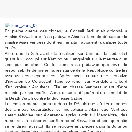
En pleine guerre des clones, le Conseil Jedi avait ordonné à
Anakin Skywalker et à sa padawan Ahsoka Tano de débusquer la
sinistre Asajj Ventress dont les méfaits frappaient la galaxie toute
entière.
Alors que la Sith avait été localisée sur Umbara, le Jedi était
quant à lui occupé sur Kamino où il enquêtait sur le meurtre d'un
Jedi par un clone. Ce fut donc à sa padawan que revint la
responsabilité de mener la résistance de la République contre les
assauts des séparatistes. Après avoir contré une tentative
d'invasion de Coruscant, Tano se rendit sur Mandalore à bord
d'un croiseur Arquitens. Elle en chassa Ventress avant d'être
rejointe par son maître. A eux d'eux ils déjouèrent un complot de
la Death Watch contre la duchesse Satine.
La tension montait partout dans la République où les attaques
des armées séparatistes se multipliaient. Alors que Ventress
s'était réfugiée sur Alderande après avoir fui Mandalore, des
rumeurs la localisèrent sur Sereno où Skywalker et son apprentie
se rendirent aussitôt. Ils se retrouvèrent piégés dans la Boîte où
ils affrontèrent avec succès de nombreuses épreuves.