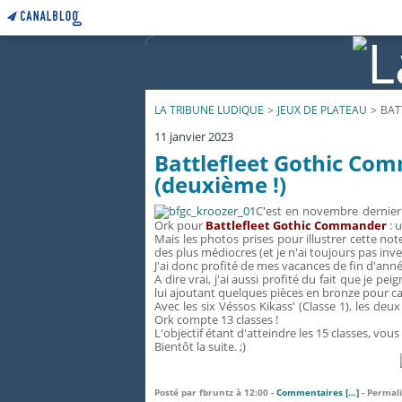
LA TRIBUNE LUDIQUE
>
JEUX DE PLATEAU
>
BAT
11 janvier 2023
Battlefleet Gothic Co
(deuxième !)
C'est en novembre dernier 
Ork pour
Battlefleet Gothic Commander
: u
Mais les photos prises pour illustrer cette no
des plus médiocres (et je n'ai toujours pas inv
J'ai donc profité de mes vacances de fin d'anné
A dire vrai, j'ai aussi profité du fait que je pe
lui ajoutant quelques pièces en bronze pour ca
Avec les six Véssos Kikass' (Classe 1), les deu
Ork compte 13 classes !
L'objectif étant d'atteindre les 15 classes, vou
Bientôt la suite. ;)
Posté par fbruntz à 12:00 -
Commentaires [
…
]
- Permali