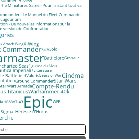
g Summer Preview
he Miniatures Game - Pour l'instant tout va
Commander - Le Manuel du Fleet Commander -
n Lugdunum
tion - De nouvelles informations sur la
e version de Confrontation
gories
X-Wing
ek Attack Wing
et Commander
SdA
Solo
rmaster
Battlelore
Granville
ncharted Seas
Figurine du Mois
utica Imperialis
Littérature
Cinéma
le Battlefield
Valoris
Gears of War
Star Wars
ntation
Ground Commander
Compte-Rendu
Star Wars Armada
Warhammer 40k
us Titanicus
Epic
AT-43
ia 1868
WFB
 Sigmar
Hérésie d'Horus
erche