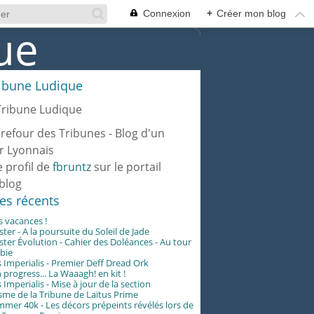
Connexion
+
Créer mon blog
ribune Ludique
rrefour des Tribunes - Blog d'un
r Lyonnais
e profil de
fbruntz
sur le portail
blog
les récents
es vacances !
er - A la poursuite du Soleil de Jade
er Évolution - Cahier des Doléances - Au tour
abie
 Imperialis - Premier Deff Dread Ork
 progress... La Waaagh! en kit !
 Imperialis - Mise à jour de la section
me de la Tribune de Laïtus Prime
er 40k - Les décors prépeints révélés lors de