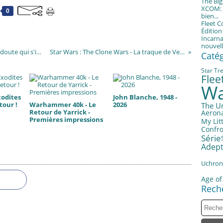
The Bi
XCOM: T
0
bien...
Fleet 
Éditio
Incarna
nouvell
Warhammer 40k - Arks of Omen, comme un doute qui s'installe...
Star Wars : The Clone Wars - La traque de Ventress
Caté
Star Tr
Fle
Wa
xodites
John Blanche, 1948 -
tour !
Warhammer 40k - Le
2026
The U
Retour de Yarrick -
Aerona
Premières impressions
My Litt
Confro
Série
Adept
Uchron
Age of
Rech