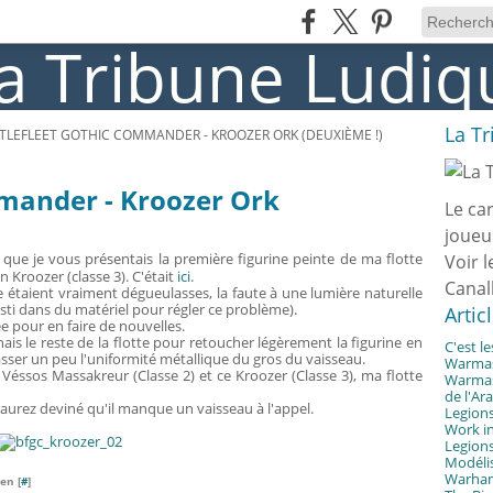
La T
TLEFLEET GOTHIC COMMANDER - KROOZER ORK (DEUXIÈME !)
mmander - Kroozer Ork
Le ca
joueu
que je vous présentais la première figurine peinte de ma flotte
Voir l
n Kroozer (classe 3). C'était
ici
.
Canal
te étaient vraiment dégueulasses, la faute à une lumière naturelle
esti dans du matériel pour régler ce problème).
Artic
e pour en faire de nouvelles.
ignais le reste de la flotte pour retoucher légèrement la figurine en
C'est l
sser un peu l'uniformité métallique du gros du vaisseau.
Warmast
x Véssos Massakreur (Classe 2) et ce Kroozer (Classe 3), ma flotte
Warmast
de l'Ar
s aurez deviné qu'il manque un vaisseau à l'appel.
Legions
Work in
Legions
Modélis
Warhamm
en [
#
]