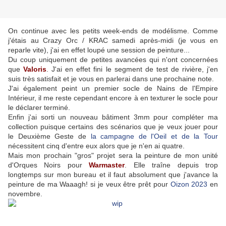
On continue avec les petits week-ends de modélisme. Comme
j'étais au Crazy Orc / KRAC samedi après-midi (je vous en
reparle vite), j'ai en effet loupé une session de peinture...
Du coup uniquement de petites avancées qui n'ont concernées
que
Valoris
. J'ai en effet fini le segment de test de rivière, j'en
suis très satisfait et je vous en parlerai dans une prochaine note.
J'ai également peint un premier socle de Nains de l'Empire
Intérieur, il me reste cependant encore à en texturer le socle pour
le déclarer terminé.
Enfin j'ai sorti un nouveau bâtiment 3mm pour compléter ma
collection puisque certains des scénarios que je veux jouer pour
le Deuxième Geste de
la campagne de l'Oeil et de la Tour
nécessitent cinq d'entre eux alors que je n'en ai quatre.
Mais mon prochain "gros" projet sera la peinture de mon unité
d'Orques Noirs pour
Warmaster
. Elle traîne depuis trop
longtemps sur mon bureau et il faut absolument que j'avance la
peinture de ma Waaagh! si je veux être prêt pour
Oizon 2023
en
novembre.