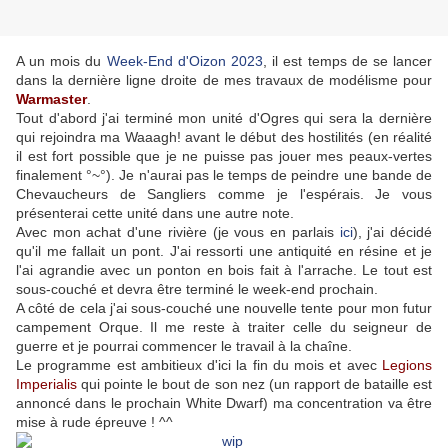
A un mois du
Week-End d'Oizon 2023
, il est temps de se lancer
dans la dernière ligne droite de mes travaux de modélisme pour
Warmaster
.
Tout d'abord j'ai terminé mon unité d'Ogres qui sera la dernière
qui rejoindra ma Waaagh! avant le début des hostilités (en réalité
il est fort possible que je ne puisse pas jouer mes peaux-vertes
finalement °~°). Je n'aurai pas le temps de peindre une bande de
Chevaucheurs de Sangliers comme je l'espérais. Je vous
présenterai cette unité dans une autre note.
Avec mon achat d'une rivière (je vous en parlais
ici
), j'ai décidé
qu'il me fallait un pont. J'ai ressorti une antiquité en résine et je
l'ai agrandie avec un ponton en bois fait à l'arrache. Le tout est
sous-couché et devra être terminé le week-end prochain.
A côté de cela j'ai sous-couché une nouvelle tente pour mon futur
campement Orque. Il me reste à traiter celle du seigneur de
guerre et je pourrai commencer le travail à la chaîne.
Le programme est ambitieux d'ici la fin du mois et avec
Legions
Imperialis
qui pointe le bout de son nez (un rapport de bataille est
annoncé dans le prochain White Dwarf) ma concentration va être
mise à rude épreuve ! ^^