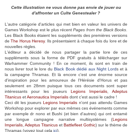
Cette illustration ne vous donne pas envie de jouer ou
d'affronter un Culte Genestealer ?
L'autre catégorie d'articles qui met bien en valeur les univers de
Games Workshop est le plus récent
Pages from the Black Books
.
Les Black Books étaient les suppléments des premières versions
de
The Horus Heresy
. Ils présentaient à chaque fois du lore et de
nouvelles règles.
L'éditeur a décidé de nous partager la partie lore de ces
suppléments sous la forme de PDF gratuits à télécharger sur
Warhammer Community ! En ce moment, ils sont en train de
nous livrer tout le lore du
Black Book dédié aux Night Lord
s et à
la campagne Thramas. Et là encore c'est une énorme source
d'inspiration pour les amoureux de l'Hérésie d'Horus et pas
seulement en 28mm puisque tous ces documents sont super
intéressants pour les joueurs
Legions Imperialis
,
Adeptus
Titanicus
et
Aeronautica Imperialis
dont c'est aussi le cadre !
Ceci dit les joueurs
Legions Imperialis
n'ont pas attendu Games
Workshop pour explorer par eux mêmes ces événements comme
par exemple dr nono et Bushi (et bien d'autres) qui ont entamé
une longue campagne narrative multisystèmes (
Legions
Imperialis
,
Adeptus Titanicus
et
Battlefleet Gothic
) sur le thème de
Thramas (voyez tout cela
ici
).