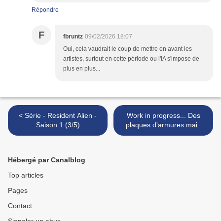
Répondre
F
fbruntz
09/02/2026 18:07
Oui, cela vaudrait le coup de mettre en avant les
artistes, surtout en cette période ou l'IA s'impose de
plus en plus...
< Série - Resident Alien -
Work in progress... Des
Saison 1 (3/5)
plaques d'armures mais
pas que ! >
Hébergé par Canalblog
Top articles
Pages
Contact