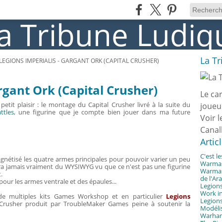
La T
LEGIONS IMPERIALIS - GARGANT ORK (CAPITAL CRUSHER)
rgant Ork (Capital Crusher)
Le ca
etit plaisir : le montage du Capital Crusher livré à la suite du
joueu
ttles
, une figurine que je compte bien jouer dans ma future
Voir l
Canal
Artic
C'est l
agnétisé les quatre armes principales pour pouvoir varier un peu
Warmast
sera jamais vraiment du WYSIWYG vu que ce n'est pas une figurine
Warmast
.
de l'Ar
 pour les armes ventrale et des épaules...
Legions
Work in
de multiples kits Games Workshop et en particulier
Legions
Legions
l Crusher produit par TroubleMaker Games peine à soutenir la
Modélis
Warhamm