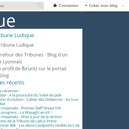
Connexion
+
Créer mon blog
ribune Ludique
rrefour des Tribunes - Blog d'un
r Lyonnais
e profil de
fbruntz
sur le portail
blog
les récents
es vacances !
er - A la poursuite du Soleil de Jade
er Évolution - Cahier des Doléances - Au tour
abie
 Imperialis - Premier Deff Dread Ork
 progress... La Waaagh! en kit !
 Imperialis - Mise à jour de la section
me de la Tribune de Laïtus Prime
er 40k - Les décors prépeints révélés lors de