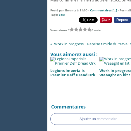
Mais comme je n'ai rien d'autre en stock, on v
Posté par fbruntz à 11:00 -
Commentaires [
…
]
- Permali
Tags:
Epic
Repost
Vous aimez ?
0 vote
Work in progress... Reprise timide du travail !
Vous aimerez aussi :
Legions Imperialis -
Work in progress.
Premier Deff Dread Ork
Waaagh! en kit !
Commentaires
Ajouter un commentaire