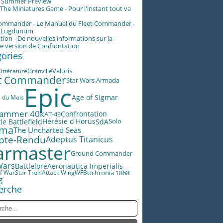
g Summer Preview
he Miniatures Game - Pour l'instant tout va
Commander - Le Manuel du Fleet Commander -
n Lugdunum
tion - De nouvelles informations sur la
e version de Confrontation
gories
Valoris
Littérature
Granville
et Commander
Star Wars Armada
Epic
Age of Sigmar
e du Mois
ammer 40k
AT-43
Confrontation
Hérésie d'Horus
le Battlefield
SdA
Solo
éma
The Uncharted Seas
pte-Rendu
Adeptus Titanicus
rmaster
Ground Commander
Wars
Battlelore
Aeronautica Imperialis
f War
Star Trek Attack Wing
WFB
Uchronia 1868
g
erche