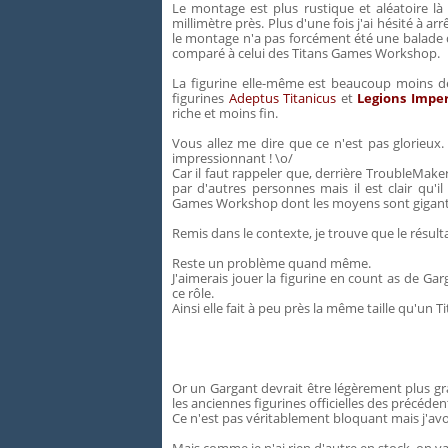
Le montage est plus rustique et aléatoire là
millimètre près. Plus d'une fois j'ai hésité à a
le montage n'a pas forcément été une balade
comparé à celui des Titans Games Workshop.
La figurine elle-même est beaucoup moins dét
figurines
Adeptus Titanicus
et
Legions Imper
riche et moins fin.
Vous allez me dire que ce n'est pas glorieux. 
impressionnant ! \o/
Car il faut rappeler que, derrière TroubleMake
par d'autres personnes mais il est clair qu'i
Games Workshop dont les moyens sont gigan
Remis dans le contexte, je trouve que le résult
Reste un problème quand même.
J'aimerais jouer la figurine en count as de Ga
ce rôle.
Ainsi elle fait à peu près la même taille qu'un 
Or un Gargant devrait être légèrement plus gran
les anciennes figurines officielles des précéden
Ce n'est pas véritablement bloquant mais j'a