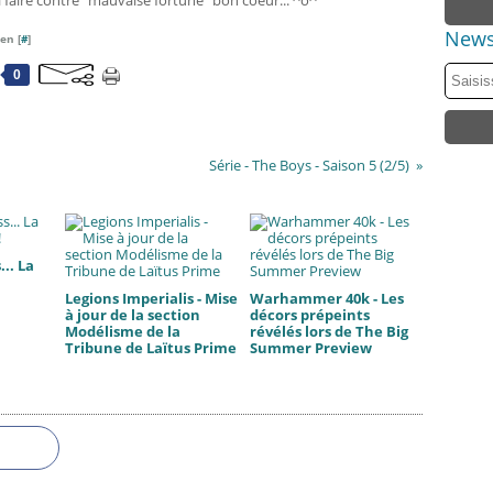
a faire contre "mauvaise fortune" bon coeur... ^o^
News
en [
#
]
0
Série - The Boys - Saison 5 (2/5)
.. La
Legions Imperialis - Mise
Warhammer 40k - Les
à jour de la section
décors prépeints
Modélisme de la
révélés lors de The Big
Tribune de Laïtus Prime
Summer Preview