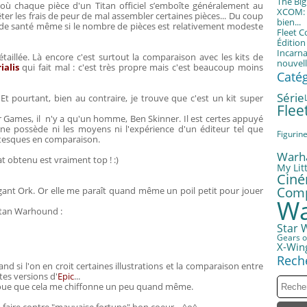
The Bi
 où chaque pièce d'un Titan officiel s’emboîte généralement au
XCOM: T
rrêter les frais de peur de mal assembler certaines pièces... Du coup
bien...
 de santé même si le nombre de pièces est relativement modeste
Fleet 
Éditio
Incarna
aillée. Là encore c'est surtout la comparaison avec les kits de
nouvell
ialis
qui fait mal : c'est très propre mais c'est beaucoup moins
Caté
Série
Et pourtant, bien au contraire, je trouve que c'est un kit super
Fle
r Games, il n'y a qu'un homme, Ben Skinner. Il est certes appuyé
l ne possède ni les moyens ni l'expérience d'un éditeur tel que
Figurin
tesques en comparaison.
Warh
at obtenu est vraiment top ! :)
My Litt
Cin
Com
rgant Ork. Or elle me paraît quand même un poil petit pour jouer
Wa
Titan Warhound :
Star 
Gears o
X-Win
Rech
d si l'on en croit certaines illustrations et la comparaison entre
tes versions d'
Epic
...
voue que cela me chiffonne un peu quand même.