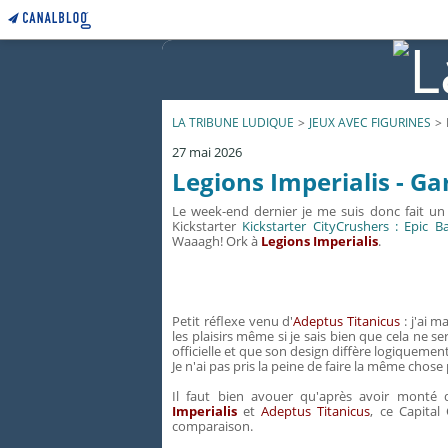
LA TRIBUNE LUDIQUE
>
JEUX AVEC FIGURINES
>
27 mai 2026
Legions Imperialis - Ga
Le week-end dernier je me suis donc fait un p
Kickstarter
Kickstarter CityCrushers : Epic Ba
Waaagh! Ork à
Legions Imperialis
.
Petit réflexe venu d'
Adeptus Titanicus
: j'ai m
les plaisirs même si je sais bien que cela ne 
officielle et que son design diffère logiquement
Je n'ai pas pris la peine de faire la même chose
Il faut bien avouer qu'après avoir monté 
Imperialis
et
Adeptus Titanicus
, ce Capita
comparaison.