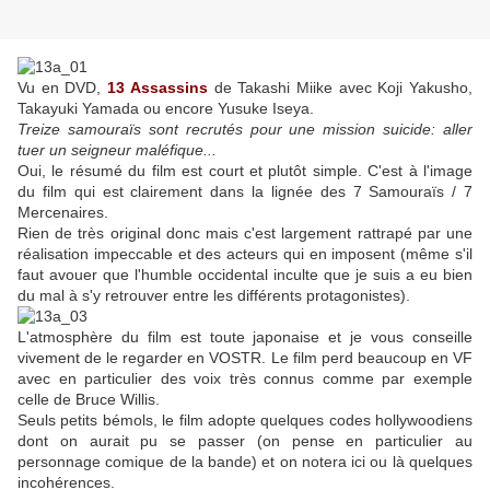
Vu en DVD,
13 Assassins
de Takashi Miike avec Koji Yakusho,
Takayuki Yamada ou encore Yusuke Iseya.
Treize samouraïs sont recrutés pour une mission suicide: aller
tuer un seigneur maléfique...
Oui, le résumé du film est court et plutôt simple. C'est à l'image
du film qui est clairement dans la lignée des 7 Samouraïs / 7
Mercenaires.
Rien de très original donc mais c'est largement rattrapé par une
réalisation impeccable et des acteurs qui en imposent (même s'il
faut avouer que l'humble occidental inculte que je suis a eu bien
du mal à s'y retrouver entre les différents protagonistes).
L'atmosphère du film est toute japonaise et je vous conseille
vivement de le regarder en VOSTR. Le film perd beaucoup en VF
avec en particulier des voix très connus comme par exemple
celle de Bruce Willis.
Seuls petits bémols, le film adopte quelques codes hollywoodiens
dont on aurait pu se passer (on pense en particulier au
personnage comique de la bande) et on notera ici ou là quelques
incohérences.