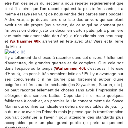
être l'un des seuls du secteur à nous répéter régulièrement que
c'est l'histoire que l'on raconte qui est la plus intéressante, il a
même essayé (en vain) de nous vendre des parties sans budget !
A dire vrai, si je devais faire une liste des univers qui semblent
avoir une vie propre (vous savez, de ceux qui ne donnent pas
l'impression d'être juste un décor en carton pâte, joli à première
vue mais totalement vide derrière) je n'en citerais pas beaucoup
et
Warhammer 40k
arriverait en tête avec Star Wars et la Terre
du Milieu.
Il y a tellement de choses à raconter dans cet univers ! Tellement
d'aventures, de grandes guerres et de complots. Que cela soit
dans l'espace ou le temps (
Warhammer 40k
c'est aussi l'Hérésie
d'Horus), les possibilités semblent infinies ! Et il y a avantage sur
ses concurrents : il ne tourne pas forcément autour d'une
poignée de héros ou de méchants (les Skywalkers, Sauron, etc.),
on peut raconter tellement de choses sans avoir l'impression de
s'éloigner des sentiers battus. Cependant il lui reste quelques
faiblesses à combler, en premier lieu le concept même de Space
Marine qui confine au ridicule en dehors de nos tables de jeu, il y
a du mieux avec les Primaris mais je pense que la transformation
pourrait continuer à l'avenir pour atteindre des standards plus
acceptables pour un plus grand public (je parle uniquement