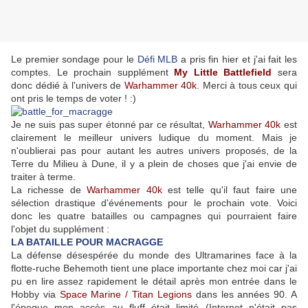
Le premier sondage pour le
Défi MLB
a pris fin hier et j'ai fait les
comptes. Le prochain supplément
My Little Battlefield
sera
donc dédié à l'univers de
Warhammer 40k
. Merci à tous ceux qui
ont pris le temps de voter ! :)
Je ne suis pas super étonné par ce résultat,
Warhammer 40k
est
clairement le meilleur univers ludique du moment. Mais je
n'oublierai pas pour autant les autres univers proposés, de la
Terre du Milieu à Dune, il y a plein de choses que j'ai envie de
traiter à terme.
La richesse de
Warhammer 40k
est telle qu'il faut faire une
sélection drastique d'événements pour le prochain vote. Voici
donc les quatre batailles ou campagnes qui pourraient faire
l'objet du supplément :
LA BATAILLE POUR MACRAGGE
La défense désespérée du monde des Ultramarines face à la
flotte-ruche Behemoth tient une place importante chez moi car j'ai
pu en lire assez rapidement le détail après mon entrée dans le
Hobby via
Space Marine / Titan Legions
dans les années 90. A
l'époque mon accès au fluff était limité (Internet n'était pas