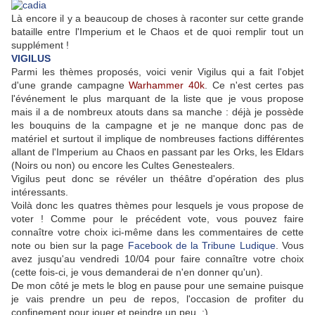
Là encore il y a beaucoup de choses à raconter sur cette grande
bataille entre l'Imperium et le Chaos et de quoi remplir tout un
supplément !
VIGILUS
Parmi les thèmes proposés, voici venir Vigilus qui a fait l'objet
d'une grande campagne
Warhammer 40k
. Ce n'est certes pas
l'événement le plus marquant de la liste que je vous propose
mais il a de nombreux atouts dans sa manche : déjà je possède
les bouquins de la campagne et je ne manque donc pas de
matériel et surtout il implique de nombreuses factions différentes
allant de l'Imperium au Chaos en passant par les Orks, les Eldars
(Noirs ou non) ou encore les Cultes Genestealers.
Vigilus peut donc se révéler un théâtre d'opération des plus
intéressants.
Voilà donc les quatres thèmes pour lesquels je vous propose de
voter ! Comme pour le précédent vote, vous pouvez faire
connaître votre choix ici-même dans les commentaires de cette
note ou bien sur la page
Facebook de la Tribune Ludique
. Vous
avez jusqu'au vendredi 10/04 pour faire connaître votre choix
(cette fois-ci, je vous demanderai de n'en donner qu'un).
De mon côté je mets le blog en pause pour une semaine puisque
je vais prendre un peu de repos, l'occasion de profiter du
confinement pour jouer et peindre un peu. ;)