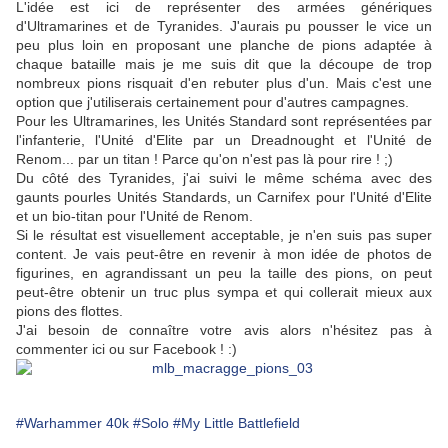
L'idée est ici de représenter des armées génériques
d'Ultramarines et de Tyranides. J'aurais pu pousser le vice un
peu plus loin en proposant une planche de pions adaptée à
chaque bataille mais je me suis dit que la découpe de trop
nombreux pions risquait d'en rebuter plus d'un. Mais c'est une
option que j'utiliserais certainement pour d'autres campagnes.
Pour les Ultramarines, les Unités Standard sont représentées par
l'infanterie, l'Unité d'Elite par un Dreadnought et l'Unité de
Renom... par un titan ! Parce qu'on n'est pas là pour rire ! ;)
Du côté des Tyranides, j'ai suivi le même schéma avec des
gaunts pourles Unités Standards, un Carnifex pour l'Unité d'Elite
et un bio-titan pour l'Unité de Renom.
Si le résultat est visuellement acceptable, je n'en suis pas super
content. Je vais peut-être en revenir à mon idée de photos de
figurines, en agrandissant un peu la taille des pions, on peut
peut-être obtenir un truc plus sympa et qui collerait mieux aux
pions des flottes.
J'ai besoin de connaître votre avis alors n'hésitez pas à
commenter ici ou sur Facebook ! :)
#Warhammer 40k
#Solo
#My Little Battlefield