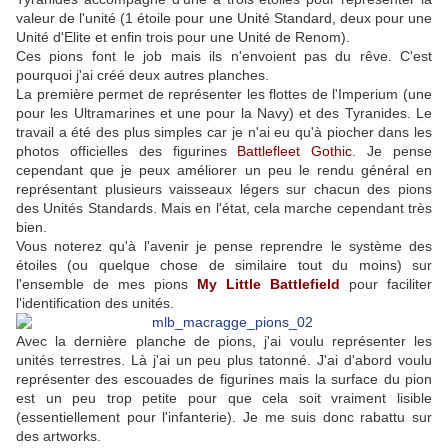
valeur de l'unité (1 étoile pour une Unité Standard, deux pour une
Unité d'Elite et enfin trois pour une Unité de Renom).
Ces pions font le job mais ils n'envoient pas du rêve. C'est
pourquoi j'ai créé deux autres planches.
La première permet de représenter les flottes de l'Imperium (une
pour les Ultramarines et une pour la Navy) et des Tyranides. Le
travail a été des plus simples car je n'ai eu qu'à piocher dans les
photos officielles des figurines
Battlefleet Gothic
. Je pense
cependant que je peux améliorer un peu le rendu général en
représentant plusieurs vaisseaux légers sur chacun des pions
des Unités Standards. Mais en l'état, cela marche cependant très
bien.
Vous noterez qu'à l'avenir je pense reprendre le système des
étoiles (ou quelque chose de similaire tout du moins) sur
l'ensemble de mes pions
My Little Battlefield
pour faciliter
l'identification des unités.
Avec la dernière planche de pions, j'ai voulu représenter les
unités terrestres. Là j'ai un peu plus tatonné. J'ai d'abord voulu
représenter des escouades de figurines mais la surface du pion
est un peu trop petite pour que cela soit vraiment lisible
(essentiellement pour l'infanterie). Je me suis donc rabattu sur
des artworks.