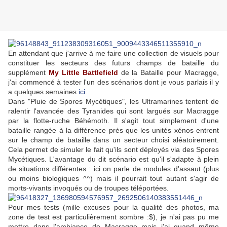
En attendant que j'arrive à me faire une collection de visuels pour
constituer les secteurs des futurs champs de bataille du
supplément
My Little Battlefield
de la Bataille pour Macragge,
j'ai commencé à tester l'un des scénarios dont je vous parlais il y
a quelques semaines
ici
.
Dans "Pluie de Spores Mycétiques", les Ultramarines tentent de
ralentir l'avancée des Tyranides qui sont largués sur Macragge
par la flotte-ruche Béhémoth. Il s'agit tout simplement d'une
bataille rangée à la différence près que les unités xénos entrent
sur le champ de bataille dans un secteur choisi aléatoirement.
Cela permet de simuler le fait qu'ils sont déployés via des Spores
Mycétiques. L'avantage du dit scénario est qu'il s'adapte à plein
de situations différentes : ici on parle de modules d'assaut (plus
ou moins biologiques ^^) mais il pourrait tout autant s'agir de
morts-vivants invoqués ou de troupes téléportées.
Pour mes tests (mille excuses pour la qualité des photos, ma
zone de test est particulièrement sombre :$), je n'ai pas pu me
mettre dans l'ambiance de Macragge mais j'ai quand même