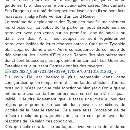
gardé les Tyranides comme principaux adversaires. Mes vaillants
Sea Dragons ont tenté de stopper leur invasion et ils se sont faits
massacrer malgré l'intervention d'un Land Raider !
Le système de déploiement des Tyranides modifie radicalement
les choses car au début de la partie on peut directement se
retrouver avec des xénos sur sa première ligne de bataille ou
dans son dos. Ainsi mes troupes se sont régulièrement
retrouvées isolées de leurs réserves parce qu'une unité Tyranide
était apparue derrière eux. Autre conséquence de ce mode de
déploiement, les Unités d'Elite et de Renom (les plus puissantes
donc) sont beaucoup plus rapidement au contact ! Les Guerriers
Tyranides et le puissant Carnifex ont fait des ravages !
Du coup l'IA est beaucoup plus redoutable dans cette
configuration qu'en temps normal. Il me faudra effectuer d'autres
tests pour m'assurer que cela fonctionne bien (et qu'on a quand
même une chance de l'emporter) mais ce scénario là est quasi
validé. Il faudra également que je fasse une mise à jour des
règles pour prendre en compte les nouvelles conditions de
victoire de la bataille rangée. Cela sera aussi l'occasion de de
réécrire quelques paragraphes du jeu en solo pour revoir les
réactions de l'IA selon ces conditions...
Dès que cela sera fait, je partagerai avec vous le détail de ce