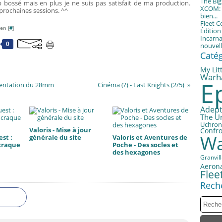
The Bi
 bossé mais en plus je ne suis pas satisfait de ma production.
XCOM: T
prochaines sessions. ^^
bien...
Fleet 
en [
#
]
Éditio
Incarna
0
nouvell
Caté
My Litt
Warh
E
tentation du 28mm
Cinéma (?) - Last Knights (2/5)
Adept
The U
Uchron
Valoris - Mise à jour
Confro
Wa
st :
générale du site
Valoris et Aventures de
craque
Poche - Des socles et
des hexagones
Granvil
Aerona
Fle
Rech