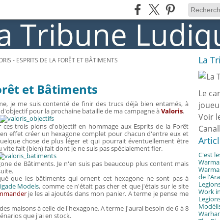
La T
ORIS - ESPRITS DE LA FORÊT ET BÂTIMENTS
Forêt et Bâtiments
Le ca
 je me suis contenté de finir des trucs déjà bien entamés, à
joueu
d'objectif pour la prochaine bataille de ma campagne à
Valoris
.
Voir l
r ces trois pions d'objectif en hommage aux Esprits de la Forêt
Canal
is en effet créer un hexagone complet pour chacun d'entre eux et
Artic
quelque chose de plus léger et qui pourrait éventuellement être
vite fait (bien) fait dont je ne suis pas spécialement fier.
C'est l
Warmast
one de Bâtiments. Je n'en suis pas beaucoup plus content mais
Warmast
uite.
de l'Ar
ué que les bâtiments qui ornent cet hexagone ne sont pas à
Legions
rigade Models
, comme ce n'était pas cher et que j'étais sur le site
Work in
ommander
je les ai ajoutés dans mon panier. A terme je pense me
Legions
Modélis
e des maisons à celle de l'hexagone. A terme j'aurai besoin de 6 à 8
Warhamm
narios que j'ai en stock.