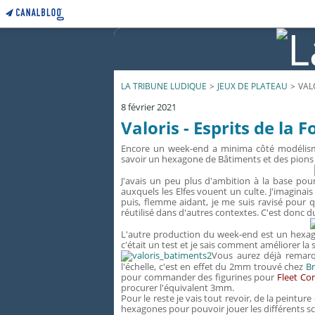
LA TRIBUNE LUDIQUE
>
JEUX DE PLATEAU
>
VAL
8 février 2021
Valoris - Esprits de la 
Encore un week-end a minima côté modélisme,
savoir un hexagone de Bâtiments et des pions 
J'avais un peu plus d'ambition à la base pou
auxquels les Elfes vouent un culte. J'imagina
puis, flemme aidant, je me suis ravisé pour 
réutilisé dans d'autres contextes. C'est donc du 
L'autre production du week-end est un hexag
c'était un test et je sais comment améliorer la s
Vous aurez déjà remarq
l'échelle, c'est en effet du 2mm trouvé chez
B
pour commander des figurines pour
Fleet C
procurer l'équivalent 3mm.
Pour le reste je vais tout revoir, de la peintur
hexagones pour pouvoir jouer les différents scé