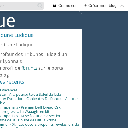
Connexion
+
Créer mon blog
ribune Ludique
rrefour des Tribunes - Blog d'un
r Lyonnais
e profil de
fbruntz
sur le portail
blog
les récents
es vacances !
er - A la poursuite du Soleil de Jade
er Évolution - Cahier des Doléances - Au tour
abie
 Imperialis - Premier Deff Dread Ork
 progress... La Waaagh! en kit !
 Imperialis - Mise à jour de la section
me de la Tribune de Laïtus Prime
er 40k - Les décors prépeints révélés lors de