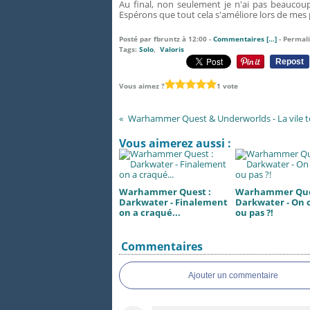
Au final, non seulement je n'ai pas beaucoup
Espérons que tout cela s'améliore lors de mes 
Posté par fbruntz à 12:00 -
Commentaires [
…
]
- Permali
Tags:
Solo
,
Valoris
Repost
Vous aimez ?
1 vote
Warhammer Quest & Underworlds - La vile 
Vous aimerez aussi :
Warhammer Quest :
Warhammer Que
Darkwater - Finalement
Darkwater - On 
on a craqué...
ou pas ?!
Commentaires
Ajouter un commentaire