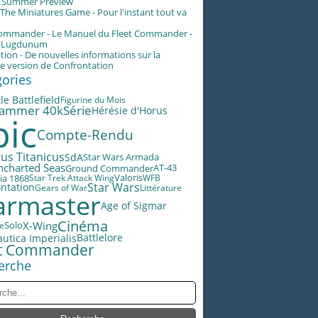
g Summer Preview
he Miniatures Game - Pour l'instant tout va
Commander - Le Manuel du Fleet Commander -
n Lugdunum
tion - De nouvelles informations sur la
e version de Confrontation
gories
le Battlefield
Figurine du Mois
ammer 40k
Série
Hérésie d'Horus
pic
Compte-Rendu
us Titanicus
SdA
Star Wars Armada
ncharted Seas
AT-43
Ground Commander
Valoris
ia 1868
Star Trek Attack Wing
WFB
Star Wars
ntation
Gears of War
Littérature
rmaster
Age of Sigmar
Cinéma
X-Wing
le
Solo
Battlelore
utica Imperialis
et Commander
erche