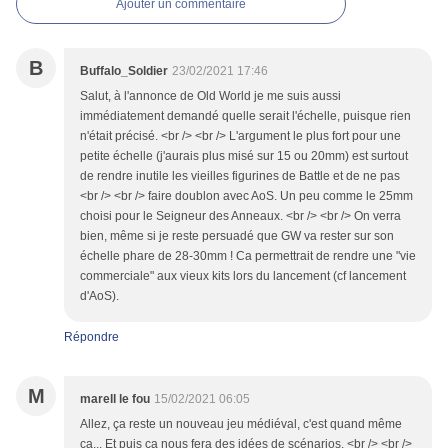
Ajouter un commentaire
B
Buffalo_Soldier
23/02/2021 17:46
Salut, à l'annonce de Old World je me suis aussi
immédiatement demandé quelle serait l'échelle, puisque rien
n'était précisé. <br /> <br /> L'argument le plus fort pour une
petite échelle (j'aurais plus misé sur 15 ou 20mm) est surtout
de rendre inutile les vieilles figurines de Battle et de ne pas
<br /> <br /> faire doublon avec AoS. Un peu comme le 25mm
choisi pour le Seigneur des Anneaux. <br /> <br /> On verra
bien, même si je reste persuadé que GW va rester sur son
échelle phare de 28-30mm ! Ca permettrait de rendre une "vie
commerciale" aux vieux kits lors du lancement (cf lancement
d'AoS).
Répondre
M
marell le fou
15/02/2021 06:05
Allez, ça reste un nouveau jeu médiéval, c'est quand même
ça... Et puis ça nous fera des idées de scénarios. <br /> <br />