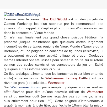
Comme vous le savez,
The Old World
est un des projets de
Games Workshop les plus attendus par la communauté des
joueurs. Pour rappel, il s'agit ni plus ni moins d'un nouveau jeu
dans le contexte du Vieux Monde.
On n'en sait finalement pas grand chose puisque l'éditeur n'a
présenté jusqu'à maintenant que quelques cartes largement
incomplètes de certaines régions du Vieux Monde (l'Empire ou la
Bretonnie) et une poignée de concepts de figurines (Kislevites). Il
a également évoqué une activité elfique et orque. Quelques
memes Internet ont été utilisés pour semer le doute sur le retour
ou non des socles carrés et les concepteurs du jeu ont lâché
quelques autres informations ici ou là.
Ce flou artistique alimente tous les fantasmes (c'est bien entendu
voulu) entre un retour de
Warhammer Fantasy Battle
(faut pas
rêver les gars !) et celui de...
Warmaster
!
Sur
Warhammer Forum
par exemple, quelques voix se sont en
effet élevées pour dire qu'une nouvelle édition de
Warmaster
serait du meilleur goût (ne me regardez pas comme ça, je n'y
suis strictement pour rien ! ^^). Cette poignée d'intervenants a
argué, à mon avis à juste titre, que l'échelle 10mm était la mieux