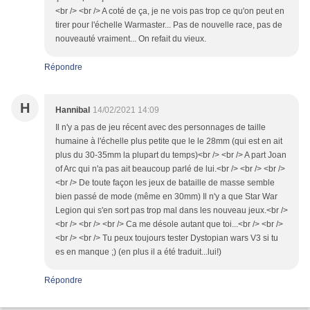
<br /> <br /> A coté de ça, je ne vois pas trop ce qu'on peut en
tirer pour l'échelle Warmaster... Pas de nouvelle race, pas de
nouveauté vraiment... On refait du vieux.
Répondre
H
Hannibal
14/02/2021 14:09
Il n'y a pas de jeu récent avec des personnages de taille
humaine à l'échelle plus petite que le le 28mm (qui est en ait
plus du 30-35mm la plupart du temps)<br /> <br /> A part Joan
of Arc qui n'a pas ait beaucoup parlé de lui.<br /> <br /> <br />
<br /> De toute façon les jeux de bataille de masse semble
bien passé de mode (même en 30mm) Il n'y a que Star War
Legion qui s'en sort pas trop mal dans les nouveau jeux.<br />
<br /> <br /> <br /> Ca me désole autant que toi...<br /> <br />
<br /> <br /> Tu peux toujours tester Dystopian wars V3 si tu
es en manque ;) (en plus il a été traduit...lui!)
Répondre