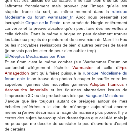
qu'il est très difficile de combattre. Il ne faut bien entendu pas
l'affronter frontalement mais prouver par l'image qu'elle est
stupide. Ironie du sort, au même moment dans la
rubrique
Modélisme du forum warmaster_fr
, Apoc nous présentait son
incroyable
Cirque de la Peste
, une armée de Nurgle entièrement
convertie et la preuve absolue qu'on peut faire des merveilles à
celle échelle. Dans la même rubrique on peut également trouver
les fabuleux projets de peinture et de conversion de Marell le Fou
ou les incroyables réalisations de bien d'autres peintres de talent
(je ne vais pas les citer de peur d'en oublier trop).
Et en 6mm c'est le même combat (sur Warhammer Forum on
confondait allègrement l'échelle
Warmaster
et celle d'
Epic
Armageddon
tant qu'à faire) puisque la
rubrique Modélisme du
forum epic_fr
on trouve des photos à couper le souffle entre les
superbes figurines des nouvelles gammes
Adeptus Titanicus
/
Aeronautica Imperialis
et les figurines alternatives issues de
l'impression 3D ou de producteurs tels que
Vanguard Miniatures
.
J'avoue que lire toujours autant de préjugés autour de mes
échelles préférées a le don de m'énerger aujourd'hui encore
même si j'arrive désormais à réagir de manière plus posée. Il y a
certes des sujets beaucoup plus dramatiques que celui-là mais je
ne peux que me désoler de constater le peu d'ouverture d'esprit
de certains.