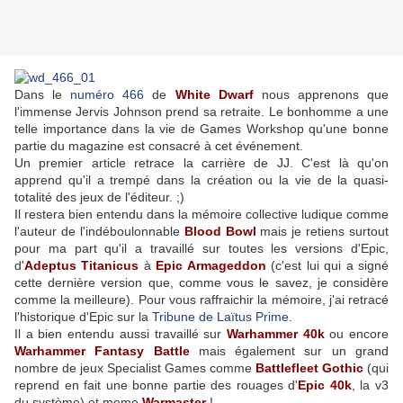
Dans le
numéro 466
de
White Dwarf
nous apprenons que
l'immense Jervis Johnson prend sa retraite. Le bonhomme a une
telle importance dans la vie de Games Workshop qu'une bonne
partie du magazine est consacré à cet événement.
Un premier article retrace la carrière de JJ. C'est là qu'on
apprend qu'il a trempé dans la création ou la vie de la quasi-
totalité des jeux de l'éditeur. ;)
Il restera bien entendu dans la mémoire collective ludique comme
l'auteur de l'indéboulonnable
Blood Bowl
mais je retiens surtout
pour ma part qu'il a travaillé sur toutes les versions d'Epic,
d'
Adeptus Titanicus
à
Epic Armageddon
(c'est lui qui a signé
cette dernière version que, comme vous le savez, je considère
comme la meilleure). Pour vous raffraichir la mémoire, j'ai retracé
l'historique d'Epic sur la
Tribune de Laïtus Prime
.
Il a bien entendu aussi travaillé sur
Warhammer 40k
ou encore
Warhammer Fantasy Battle
mais également sur un grand
nombre de jeux Specialist Games comme
Battlefleet Gothic
(qui
reprend en fait une bonne partie des rouages d'
Epic 40k
, la v3
du système) et meme
Warmaster
!