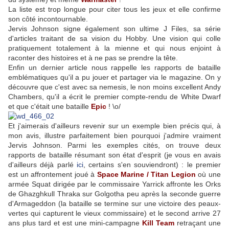
La liste est trop longue pour citer tous les jeux et elle confirme
son côté incontournable.
Jervis Johnson signe également son ultime J Files, sa série
d'articles traitant de sa vision du Hobby. Une vision qui colle
pratiquement totalement à la mienne et qui nous enjoint à
raconter des histoires et à ne pas se prendre la tête.
Enfin un dernier article nous rappelle les rapports de bataille
emblématiques qu'il a pu jouer et partager via le magazine. On y
découvre que c'est avec sa nemesis, le non moins excellent Andy
Chambers, qu'il a écrit le premier compte-rendu de White Dwarf
et que c'était une bataille
Epic
! \o/
Et j'aimerais d'ailleurs revenir sur un exemple bien précis qui, à
mon avis, illustre parfaitement bien pourquoi j'admire vraiment
Jervis Johnson. Parmi les exemples cités, on trouve deux
rapports de bataille résumant son état d'esprit (je vous en avais
d'ailleurs déjà parlé
ici
, certains s'en souviendront) : le premier
est un affrontement joué à
Space Marine / Titan Legion
où une
armée Squat dirigée par le commissaire Yarrick affronte les Orks
de Ghazghkull Thraka sur Golgotha peu après la seconde guerre
d'Armageddon (la bataille se termine sur une victoire des peaux-
vertes qui capturent le vieux commissaire) et le second arrive 27
ans plus tard et est une mini-campagne
Kill Team
retraçant une