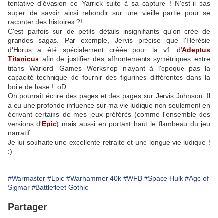
tentative d'évasion de Yarrick suite à sa capture ! N'est-il pas
super de savoir ainsi rebondir sur une vieille partie pour se
raconter des histoires ?!
C'est parfois sur de petits détails insignifiants qu'on crée de
grandes sagas. Par exemple, Jervis précise que l'Hérésie
d'Horus a été spécialement créée pour la v1 d'
Adeptus
Titanicus
afin de justifier des affrontements symétriques entre
titans Warlord, Games Workshop n'ayant à l'époque pas la
capacité technique de fournir des figurines différentes dans la
boite de base ! :oD
On pourrait écrire des pages et des pages sur Jervis Johnson. Il
a eu une profonde influence sur ma vie ludique non seulement en
écrivant certains de mes jeux préférés (comme l'ensemble des
versions d'
Epic
) mais aussi en portant haut le flambeau du jeu
narratif.
Je lui souhaite une excellente retraite et une longue vie ludique !
:)
#Warmaster
#Epic
#Warhammer 40k
#WFB
#Space Hulk
#Age of
Sigmar
#Battlefleet Gothic
Partager