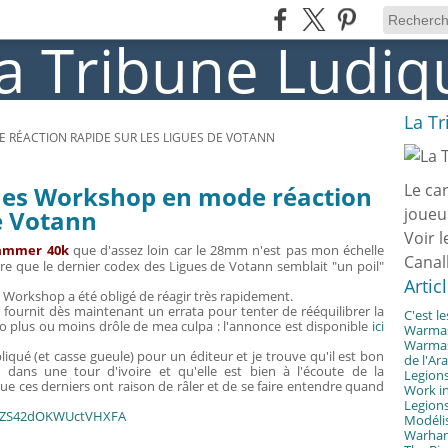
La T
RÉACTION RAPIDE SUR LES LIGUES DE VOTANN
Le ca
s Workshop en mode réaction
joueu
de Votann
Voir l
ammer 40k
que d'assez loin car le 28mm n'est pas mon échelle
Canal
e que le dernier codex des Ligues de Votann semblait "un poil"
Artic
s Workshop a été obligé de réagir très rapidement.
fournit dès maintenant un errata pour tenter de rééquilibrer la
C'est l
o plus ou moins drôle de mea culpa : l'annonce est disponible
ici
Warmast
Warmast
iqué (et casse gueule) pour un éditeur et je trouve qu'il est bon
de l'Ar
ans une tour d'ivoire et qu'elle est bien à l'écoute de la
Legions
 ces derniers ont raison de râler et de se faire entendre quand
Work in
Legions
Modélis
Warhamm