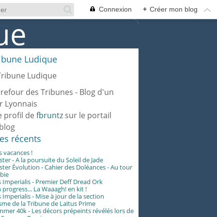
Connexion
+
Créer mon blog
ribune Ludique
rrefour des Tribunes - Blog d'un
r Lyonnais
e profil de
fbruntz
sur le portail
blog
les récents
es vacances !
er - A la poursuite du Soleil de Jade
er Évolution - Cahier des Doléances - Au tour
abie
 Imperialis - Premier Deff Dread Ork
 progress... La Waaagh! en kit !
 Imperialis - Mise à jour de la section
me de la Tribune de Laïtus Prime
er 40k - Les décors prépeints révélés lors de