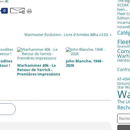
The Bi
en [
#
]
XCOM: T
bien...
0
Fleet 
Éditio
Incarna
nouvell
Caté
Warmaster Évolution - Livre d'Armées Bêta v3.03
Fle
Granvil
Com
Warh
Hérési
xodites
John Blanche, 1948 -
tour !
Warhammer 40k - Le
2026
Confro
Retour de Yarrick -
Premières impressions
AT-43
W
Groun
Star W
Wa
The U
Rech