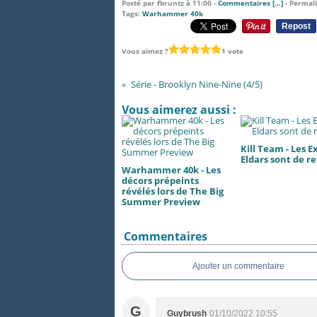
Posté par fbruntz à 11:00 -
Commentaires [
…
]
- Permali
Tags:
Warhammer 40k
Repost
Vous aimez ?
1 vote
Série - Brooklyn Nine-Nine (4/5)
Vous aimerez aussi :
Kill Team - Les E
Eldars sont de re
Warhammer 40k - Les
décors prépeints
révélés lors de The Big
Summer Preview
Commentaires
Ajouter un commentaire
G
Guybrush
01/10/2022 10:55