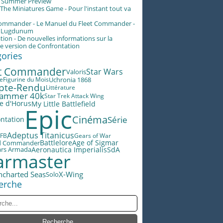
g Summer Preview
he Miniatures Game - Pour l'instant tout va
Commander - Le Manuel du Fleet Commander -
n Lugdunum
tion - De nouvelles informations sur la
e version de Confrontation
gories
et Commander
Star Wars
Valoris
le
Figurine du Mois
Uchronia 1868
pte-Rendu
Littérature
ammer 40k
Star Trek Attack Wing
e d'Horus
My Little Battlefield
Epic
Cinéma
Série
ntation
Adeptus Titanicus
FB
Gears of War
Battlelore
Age of Sigmar
d Commander
ars Armada
Aeronautica Imperialis
SdA
rmaster
ncharted Seas
X-Wing
Solo
erche