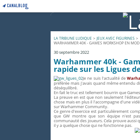
LA TRIBUNE LUDIQUE
>
JEUX AVEC FIGURINES
>
WARHAMMER 40K - GAMES WORKSHOP EN MODE 
30 septembre 2022
Warhammer 40k - Game
rapide sur les Ligues 
Je ne suis l'actualité de
Warh
préférée mais j'avais quand même entendu dir
déséquilibré.
En fait le truc est tellement bourrin que Game
La preuve en est que non seulement l'éditeur 
chose mais en plus il l'accompagne d'une vidé
sur Warhammer Community.
Ce genre d'exercice est particulièrement compl
que GW montre que son équipe n'est pas d
communauté des joueurs. Cela prouve aussi que
il y a quelque chose qui ne fonctionne pas.