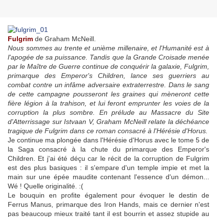
Fulgrim
de Graham McNeill.
Nous sommes au trente et unième millenaire, et l'Humanité est à
l'apogée de sa puissance. Tandis que la Grande Croisade menée
par le Maître de Guerre continue de conquérir la galaxie, Fulgrim,
primarque des Emperor's Children, lance ses guerriers au
combat contre un infâme adversaire extraterrestre. Dans le sang
de cette campagne pousseront les graines qui mèneront cette
fière légion à la trahison, et lui feront emprunter les voies de la
corruption la plus sombre. En prélude au Massacre du Site
d'Atterrissage sur Istvaan V, Graham McNeill relate la déchéance
tragique de Fulgrim dans ce roman consacré à l'Hérésie d'Horus.
Je continue ma plongée dans l'Hérésie d'Horus avec le tome 5 de
la Saga consacré à la chute du primarque des Emperor's
Children. Et j'ai été déçu car le récit de la corruption de Fulgrim
est des plus basiques : il s'empare d'un temple impie et met la
main sur une épée maudite contenant l'essence d'un démon...
Wé ! Quelle originalité. :(
Le bouquin en profite également pour évoquer le destin de
Ferrus Manus, primarque des Iron Hands, mais ce dernier n'est
pas beaucoup mieux traité tant il est bourrin et assez stupide au