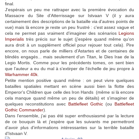
final.
J'espérais un peu me rattraper avec la première évocation du
Massacre du Site d'Atterrissage sur Istvaan V (il y aura
certainement des descriptions de la bataille via d'autres points de
vue) mais là encore je reste un peu frustré : c'est assez vague et
cela ne permet pas vraiment d'imaginer des scénarios
Legions
Imperialis
très précis sur le sujet (j'espère quand même qu'on
aura droit à un supplément officiel pour rejouer tout cela). Pire
encore, on nous parle de milliers d'Astartes et de centaines de
blindés engagés... mais seulement d'un Titan, le Dies Irae de la
Legio Mortis. Comme pour les précédents tomes, on sent bien
que l'auteur a eu du mal à s'extirper de l'échelle de jeu propre à
Warhammer 40k
.
Petite mention positive quand même : on peut vivre quelques
batailles spatiales mettant en scène aussi bien la flotte des
Emperor's Children que celle des Iron Hands (même si là encore
cela manque quand même un peu de détails) et s'imaginer de
quelques reconstitutions avec
Battlefleet Gothic
(ou
Battlefleet
Gothic Commander
).
Dans l'ensemble, j'ai pas été super enthousiasmé par la lecture
de ce bouquin là et j'espère que les suivants me permettront
d'avoir plus d'informations intéressantes sur la terrible bataille
d'Istvaan V.