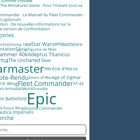
g Summer Preview
he Miniatures Game - Pour l'instant tout va
Commander - Le Manuel du Fleet Commander -
n Lugdunum
tion - De nouvelles informations sur la
e version de Confrontation
gories
Star Wars
Battlelore
ure
Uchronia 1868
WFB
Série
ntation
Figurine du Mois
ammer 40k
Adeptus Titanicus
éma
The Uncharted Seas
rmaster
Hérésie d'Horus
pte-Rendu
Age of Sigmar
Gears of War
Fleet Commander
X-Wing
AT-43
lo
ars Armada
Valoris
Granville
Epic
le Battlefield
ek Attack Wing
Ground Commander
utica Imperialis
erche