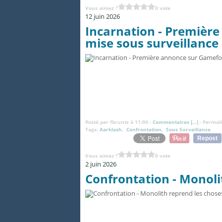
Vous aimez ?
0 vote
12 juin 2026
Incarnation - Premièr
mise sous surveillance
Posté par fbruntz à 11:00 -
Commentaires [
…
]
- Permali
Tags:
Aarklash
,
Confrontation
,
Sous Surveillance
Repost
Vous aimez ?
0 vote
2 juin 2026
Confrontation - Monoli