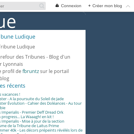
Connexion
+
Créer mon blog
ribune Ludique
rrefour des Tribunes - Blog d'un
r Lyonnais
e profil de
fbruntz
sur le portail
blog
les récents
es vacances !
er - A la poursuite du Soleil de Jade
er Évolution - Cahier des Doléances - Au tour
abie
 Imperialis - Premier Deff Dread Ork
 progress... La Waaagh! en kit !
 Imperialis - Mise à jour de la section
me de la Tribune de Laïtus Prime
er 40k - Les décors prépeints révélés lors de