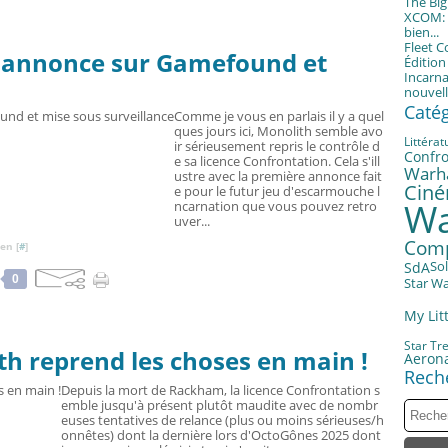
The Bi
XCOM: T
bien...
Fleet 
e annonce sur Gamefound et
Éditio
Incarna
nouvell
Caté
Comme je vous en parlais il y a quel
ques jours ici, Monolith semble avo
Littérat
ir sérieusement repris le contrôle d
Confro
e sa licence Confrontation. Cela s'ill
Warh
ustre avec la première annonce fait
Cin
e pour le futur jeu d'escarmouche l
Wa
ncarnation que vous pouvez retro
uver...
Com
en [
#
]
SdA
So
0
Star W
My Litt
Star Tr
th reprend les choses en main !
Aerona
Rech
Depuis la mort de Rackham, la licence Confrontation s
emble jusqu'à présent plutôt maudite avec de nombr
euses tentatives de relance (plus ou moins sérieuses/h
onnêtes) dont la dernière lors d'OctoGônes 2025 dont