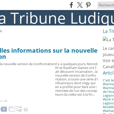
La T
SH
Le ca
les informations sur la nouvelle
joueu
on
Voir l
Il y a quelques jours, Monoli
Canal
th et Rackham Games ont f
ait découvrir Incarnation , la
Artic
nouvelle version de Confro
ntation, à toute une série d'i
C'est l
nfluenceurs dont Hiigy qui
Warmast
en a profité pour faire une i
Warmast
nterview de l'un des concep
de l'Ar
teurs (la vidéo est à la fin...
Legions
Work in
en [
#
]
Legions
Modélis
0
Warhamm