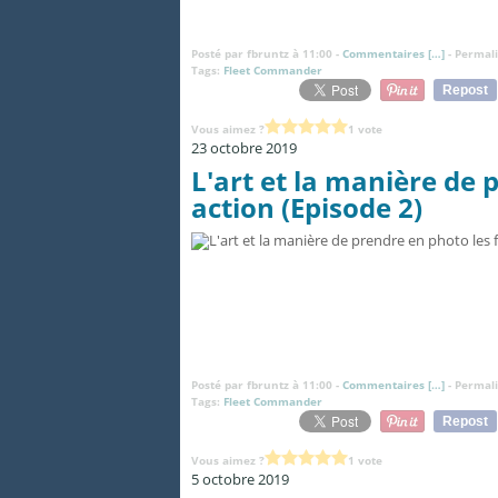
Posté par fbruntz à 11:00 -
Commentaires [
…
]
- Permali
Tags:
Fleet Commander
Repost
Vous aimez ?
1 vote
23 octobre 2019
L'art et la manière de 
action (Episode 2)
Posté par fbruntz à 11:00 -
Commentaires [
…
]
- Permali
Tags:
Fleet Commander
Repost
Vous aimez ?
1 vote
5 octobre 2019