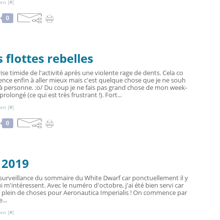
en [
#
]
0
flottes rebelles
ise timide de l'activité après une violente rage de dents. Cela co
ce enfin à aller mieux mais c'est quelque chose que je ne souh
 à personne. :o/ Du coup je ne fais pas grand chose de mon week-
rolongé (ce qui est très frustrant !). Fort...
en [
#
]
0
 2019
surveillance du sommaire du White Dwarf car ponctuellement il y
ui m'intéressent. Avec le numéro d'octobre, j'ai été bien servi car
er plein de choses pour Aeronautica Imperialis ! On commence par
...
en [
#
]