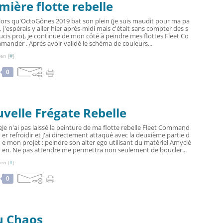
ière flotte rebelle
lors qu'OctoGônes 2019 bat son plein (je suis maudit pour ma pa
t, j'espérais y aller hier après-midi mais c'était sans compter des s
ucis pro), je continue de mon côté à peindre mes flottes Fleet Co
mander . Après avoir validé le schéma de couleurs...
en [
#
]
0
velle Frégate Rebelle
Je n'ai pas laissé la peinture de ma flotte rebelle Fleet Command
er refroidir et j'ai directement attaqué avec la deuxième partie d
e mon projet : peindre son alter ego utilisant du matériel Amyclé
en. Ne pas attendre me permettra non seulement de boucler...
en [
#
]
0
u Chaos