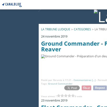
LA TRIBUNE LUDIQUE
>
CATEGORIES
>
LA TRIB
24 novembre 2019
Ground Commander - P
Reaver
Posté par fbruntz à 17:21 -
Commentaires [
…
]
- Permali
Tags:
Ground Commander
Repost
Vous aimez ?
0 vote
23 novembre 2019