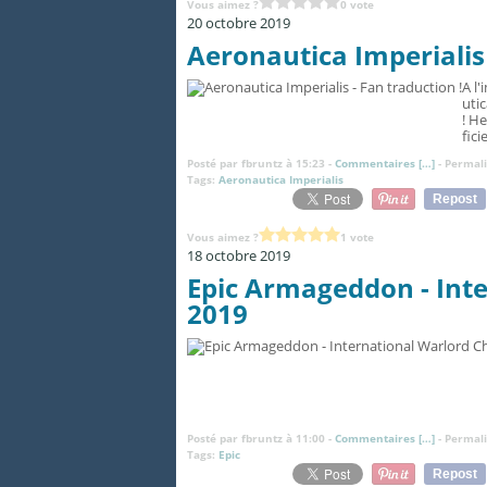
Vous aimez ?
0 vote
20 octobre 2019
Aeronautica Imperialis 
A l
uti
! H
fici
Posté par fbruntz à 15:23 -
Commentaires [
…
]
- Permali
Tags:
Aeronautica Imperialis
Repost
Vous aimez ?
1 vote
18 octobre 2019
Epic Armageddon - Int
2019
Posté par fbruntz à 11:00 -
Commentaires [
…
]
- Permali
Tags:
Epic
Repost