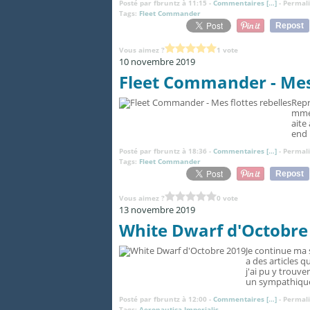
Posté par fbruntz à 11:15 -
Commentaires [
…
]
- Permali
Tags:
Fleet Commander
Repost
Vous aimez ?
1 vote
10 novembre 2019
Fleet Commander - Mes 
Repr
mmen
aite
end p
Posté par fbruntz à 18:36 -
Commentaires [
…
]
- Permali
Tags:
Fleet Commander
Repost
Vous aimez ?
0 vote
13 novembre 2019
White Dwarf d'Octobre
Je continue ma 
a des articles q
j'ai pu y trouv
un sympathique
Posté par fbruntz à 12:00 -
Commentaires [
…
]
- Permali
Tags:
Aeronautica Imperialis