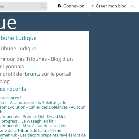
Connexion
+
Créer mon blog
ribune Ludique
rrefour des Tribunes - Blog d'un
r Lyonnais
e profil de
fbruntz
sur le portail
blog
les récents
es vacances !
er - A la poursuite du Soleil de Jade
er Évolution - Cahier des Doléances - Au tour
abie
 Imperialis - Premier Deff Dread Ork
 progress... La Waaagh! en kit !
 Imperialis - Mise à jour de la section
me de la Tribune de Laïtus Prime
er 40k - Les décors prépeints révélés lors de