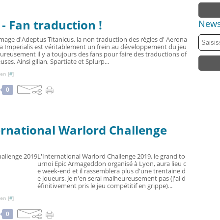
- Fan traduction !
News
'image d'Adeptus Titanicus, la non traduction des règles d' Aerona
ca Imperialis est véritablement un frein au développement du jeu
eureusement il y a toujours des fans pour faire des traductions of
euses. Ainsi gilian, Spartiate et Splurp...
en [
#
]
0
ernational Warlord Challenge
L'International Warlord Challenge 2019, le grand to
urnoi Epic Armageddon organisé à Lyon, aura lieu c
e week-end et il rassemblera plus d'une trentaine d
e joueurs. Je n'en serai malheureusement pas (j'ai d
éfinitivement pris le jeu compétitif en grippe)...
en [
#
]
0