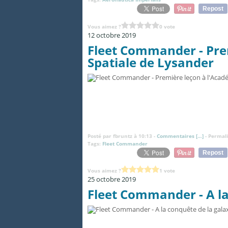
Repost
Vous aimez ?
0 vote
12 octobre 2019
Fleet Commander - Pre
Spatiale de Lysander
Posté par fbruntz à 10:13 -
Commentaires [
…
]
- Permali
Tags:
Fleet Commander
Repost
Vous aimez ?
1 vote
25 octobre 2019
Fleet Commander - A la 