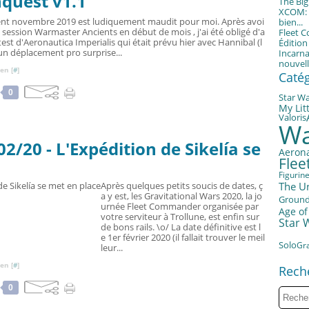
quest v1.1
The Bi
XCOM: T
nt novembre 2019 est ludiquement maudit pour moi. Après avoi
bien...
e session Warmaster Ancients en début de mois , j'ai été obligé d'a
Fleet 
test d'Aeronautica Imperialis qui était prévu hier avec Hannibal (l
Éditio
 un déplacement pro surprise...
Incarna
nouvell
en [
#
]
Caté
0
Star W
My Litt
Valoris
Wa
/20 - L'Expédition de Sikelía se
Aerona
Fle
Figurin
The U
Après quelques petits soucis de dates, ç
a y est, les Gravitational Wars 2020, la jo
Groun
urnée Fleet Commander organisée par
Age of
votre serviteur à Trollune, est enfin sur
Star 
de bons rails. \o/ La date définitive est l
e 1er février 2020 (il fallait trouver le meil
Solo
Gra
leur...
en [
#
]
Rech
0