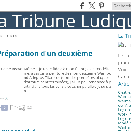
La T
UNE LUDIQUE
réparation d'un deuxième
Le ca
joueu
Même si je reste fidèle à mon fil rouge en modélis
Voir l
me, à savoir la peinture de mon deuxième Warhou
Canal
nd Adeptus Titanicus (dont les premières plaques
d'armure sont terminées), j'ai un peu tendance à p
Artic
artir dans tous les sens à côté. En parallèle je suis e
n...
C'est l
Warmast
en [
#
]
Warmast
de l'Ar
0
Legions
Work in
Legions
Modélis
Warhamm