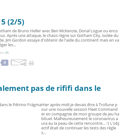
5 (2/5)
otham de Bruno Heller avec Ben McKenzie, Donal Logue ou enco
uz. Après une attaque, le chaos règne sur Gotham City, isolée du
e. Jim Gordon essaye d'obtenir de l'aide du continent mais en va
éger les...
en [
#
]
0
lement pas de rififi dans le
Hier après-midi je devais être à Trollune p
our une nouvelle session Fleet Command
er en compagnie de mon groupe de jeu ha
bituel. Malheureusement le coronavirus a
ura eu la peau de cette rencontre... :'( L'obj
ectif était de continuer les tests des règle
s...