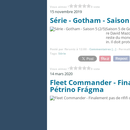
Vous aimez ?
0 vote
15 novembre 2019
Série - Gotham - Saison 
Saison 5 de G
re David Mazo
reste du mond
in. Il doit prot
Posté par fbruntz à 12:00 -
Commentaires [
…
]
- Permali
Tags:
Série
Repost
Vous aimez ?
0 vote
14 mars 2020
Fleet Commander - Fina
Pétrino Frágma