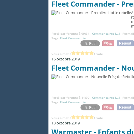
Fleet Commander - Prem
A
r
o
m
Posté par fbruntz à 09:34 -
Commentaires [
…
]
- Permali
Tags:
Fleet Commander
Repost
Vous aimez ?
1 vote
15 octobre 2019
Fleet Commander - Nou
Posté par fbruntz à 11:00 -
Commentaires [
…
]
- Permali
Tags:
Fleet Commander
Repost
Vous aimez ?
1 vote
13 octobre 2019
Warmaster - Enfants d