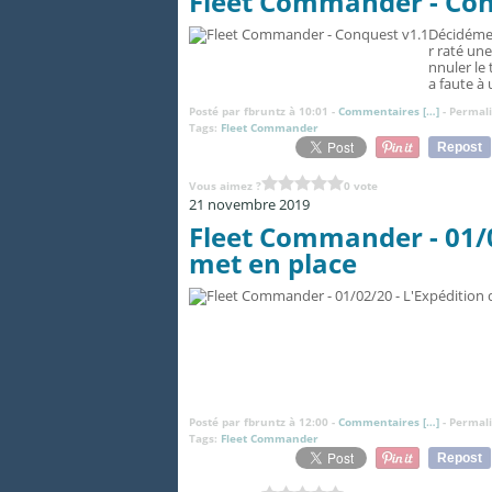
Fleet Commander - Con
Décidéme
r raté un
nnuler le 
a faute à
Posté par fbruntz à 10:01 -
Commentaires [
…
]
- Permali
Tags:
Fleet Commander
Repost
Vous aimez ?
0 vote
21 novembre 2019
Fleet Commander - 01/02
met en place
Posté par fbruntz à 12:00 -
Commentaires [
…
]
- Permali
Tags:
Fleet Commander
Repost