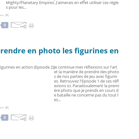
Mighty/Planetary Empires. J'aimerais en effet utiliser ces règle
s pour les...
en [
#
]
0
prendre en photo les figurines en
Je continue mes réflexions sur l'art
et la manière de prendre des photo
s de nos parties de jeu avec figurin
es. Retrouvez l'Episode 1 de ces réfl
exions ici. Paradoxalement la premi
ère photo que je prends en cours d
e bataille ne concerne pas du tout l
es...
en [
#
]
0