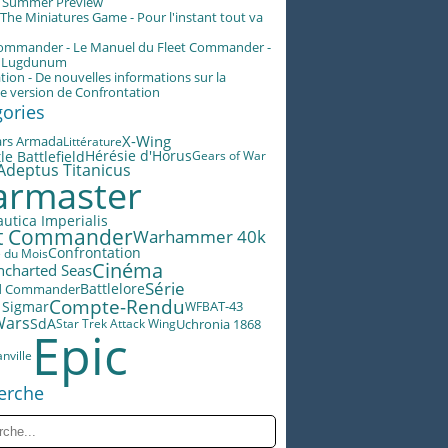
g Summer Preview
he Miniatures Game - Pour l'instant tout va
Commander - Le Manuel du Fleet Commander -
n Lugdunum
tion - De nouvelles informations sur la
e version de Confrontation
gories
X-Wing
ars Armada
Littérature
Hérésie d'Horus
le Battlefield
Gears of War
Adeptus Titanicus
rmaster
utica Imperialis
et Commander
Warhammer 40k
Confrontation
e du Mois
Cinéma
ncharted Seas
Série
Battlelore
d Commander
Compte-Rendu
 Sigmar
AT-43
WFB
Wars
SdA
Star Trek Attack Wing
Uchronia 1868
Epic
nville
erche