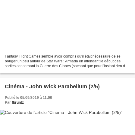
Fantasy Flight Games semble avoir compris qu'il était nécessaire de se
bouger un peu autour de Star Wars : Armada en attendant le début des
sorties concernant la Guerre des Clones (sachant que pour l'instant rien de
concret n'a en fait été dévoilé à ce...
Cinéma - John Wick Parabellum (2/5)
Publié le 05/09/2019 à 11:00
Par
fbruntz