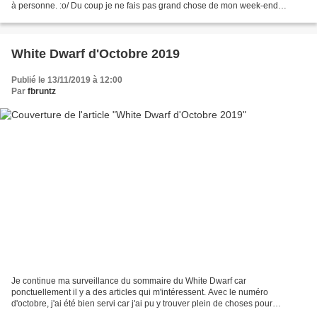
à personne. :o/ Du coup je ne fais pas grand chose de mon week-end
prolongé (ce qui est très frustrant !). Fort...
White Dwarf d'Octobre 2019
Publié le 13/11/2019 à 12:00
Par
fbruntz
Je continue ma surveillance du sommaire du White Dwarf car
ponctuellement il y a des articles qui m'intéressent. Avec le numéro
d'octobre, j'ai été bien servi car j'ai pu y trouver plein de choses pour
Aeronautica Imperialis ! On commence par un sympathique...