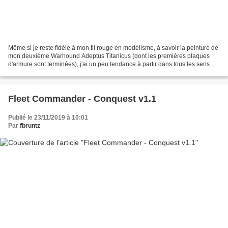
Même si je reste fidèle à mon fil rouge en modélisme, à savoir la peinture de
mon deuxième Warhound Adeptus Titanicus (dont les premières plaques
d'armure sont terminées), j'ai un peu tendance à partir dans tous les sens à
côté. En parallèle je suis en...
Fleet Commander - Conquest v1.1
Publié le 23/11/2019 à 10:01
Par
fbruntz