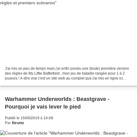
J'ai mis un peu de temps mais j'ai enfin pondu une (toute) première version
des règles de My Little Battlefield , mon jeu de bataille rangée pour 1 à 2
joueurs ! A dire vrai c'est un site web au complet que j'ai mis en ligne ici
puisqu'à terme je compte...
Warhammer Underworlds : Beastgrave -
Pourquoi je vais lever le pied
Publié le 15/09/2019 à 10:08
Par
fbruntz