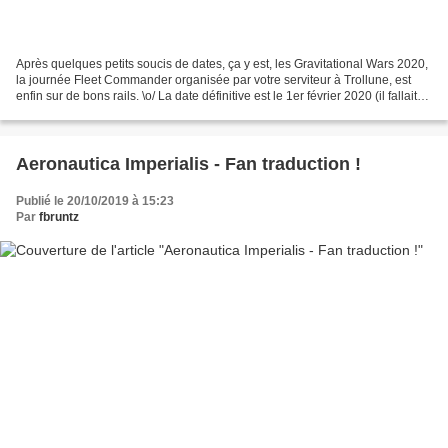
Après quelques petits soucis de dates, ça y est, les Gravitational Wars 2020,
la journée Fleet Commander organisée par votre serviteur à Trollune, est
enfin sur de bons rails. \o/ La date définitive est le 1er février 2020 (il fallait
trouver le meilleur...
Aeronautica Imperialis - Fan traduction !
Publié le 20/10/2019 à 15:23
Par
fbruntz