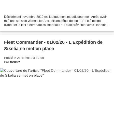
Décidément novembre 2019 est ludiquement maudit pour moi. Après avoir
raté une session Warmaster Ancients en début de mois , j'ai été obligé
d'annuler le test d'Aeronautica Imperialis qui était prévu hier avec Hannibal
(la faute à un déplacement pro surprise...
Fleet Commander - 01/02/20 - L'Expédition de
Sikelía se met en place
Publié le 21/11/2019 à 12:00
Par
fbruntz