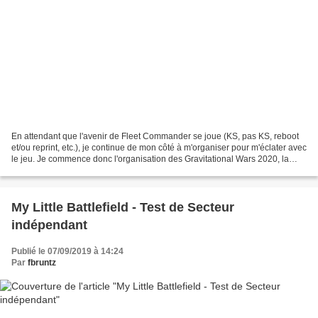
En attendant que l'avenir de Fleet Commander se joue (KS, pas KS, reboot
et/ou reprint, etc.), je continue de mon côté à m'organiser pour m'éclater avec
le jeu. Je commence donc l'organisation des Gravitational Wars 2020, la
troisième édition de ce modeste...
My Little Battlefield - Test de Secteur
indépendant
Publié le 07/09/2019 à 14:24
Par
fbruntz