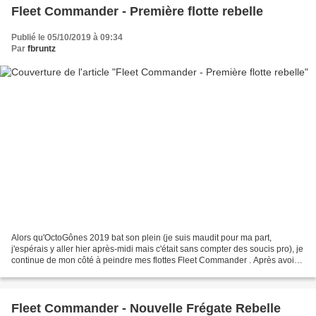
Fleet Commander - Première flotte rebelle
Publié le 05/10/2019 à 09:34
Par
fbruntz
Alors qu'OctoGônes 2019 bat son plein (je suis maudit pour ma part,
j'espérais y aller hier après-midi mais c'était sans compter des soucis pro), je
continue de mon côté à peindre mes flottes Fleet Commander . Après avoir
validé le schéma de couleurs...
Fleet Commander - Nouvelle Frégate Rebelle