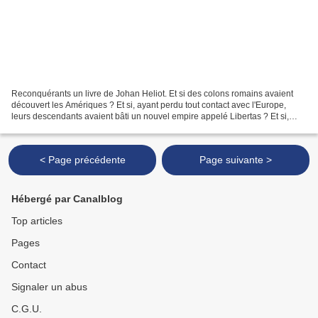
Reconquérants un livre de Johan Heliot. Et si des colons romains avaient
découvert les Amériques ? Et si, ayant perdu tout contact avec l'Europe,
leurs descendants avaient bâti un nouvel empire appelé Libertas ? Et si,
quinze siècles plus tard, sous les...
< Page précédente
Page suivante >
Hébergé par Canalblog
Top articles
Pages
Contact
Signaler un abus
C.G.U.