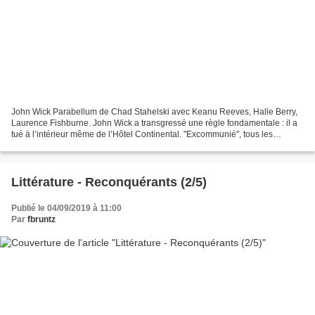
John Wick Parabellum de Chad Stahelski avec Keanu Reeves, Halle Berry,
Laurence Fishburne. John Wick a transgressé une règle fondamentale : il a
tué à l’intérieur même de l’Hôtel Continental. "Excommunié", tous les
services liés au Continental lui sont...
Littérature - Reconquérants (2/5)
Publié le 04/09/2019 à 11:00
Par
fbruntz