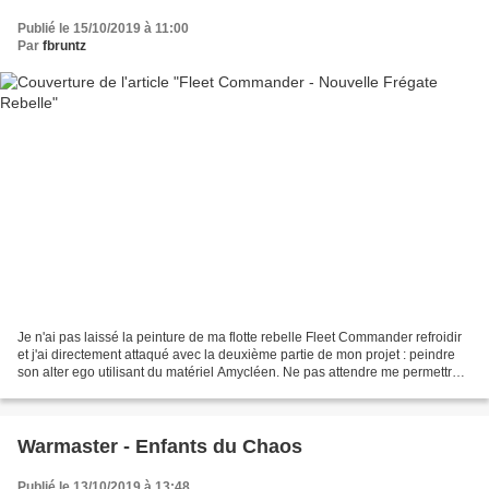
Publié le 15/10/2019 à 11:00
Par
fbruntz
Je n'ai pas laissé la peinture de ma flotte rebelle Fleet Commander refroidir
et j'ai directement attaqué avec la deuxième partie de mon projet : peindre
son alter ego utilisant du matériel Amycléen. Ne pas attendre me permettra
non seulement de boucler...
Warmaster - Enfants du Chaos
Publié le 13/10/2019 à 13:48