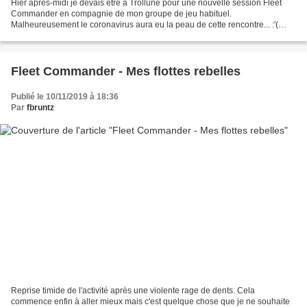
Hier après-midi je devais être à Trollune pour une nouvelle session Fleet
Commander en compagnie de mon groupe de jeu habituel.
Malheureusement le coronavirus aura eu la peau de cette rencontre... :'(
L'objectif était de continuer les tests des règles...
Fleet Commander - Mes flottes rebelles
Publié le 10/11/2019 à 18:36
Par
fbruntz
Reprise timide de l'activité après une violente rage de dents. Cela
commence enfin à aller mieux mais c'est quelque chose que je ne souhaite