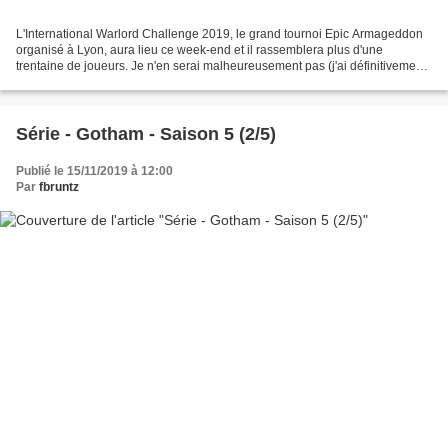
L'International Warlord Challenge 2019, le grand tournoi Epic Armageddon
organisé à Lyon, aura lieu ce week-end et il rassemblera plus d'une
trentaine de joueurs. Je n'en serai malheureusement pas (j'ai définitivement
pris le jeu compétitif en grippe)...
Série - Gotham - Saison 5 (2/5)
Publié le 15/11/2019 à 12:00
Par
fbruntz