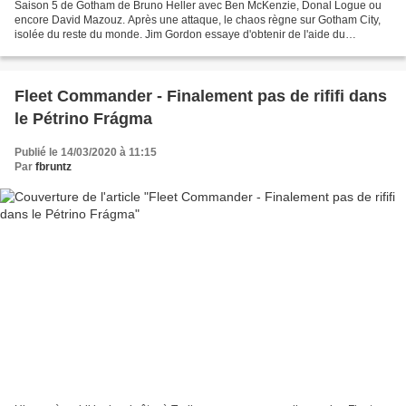
Saison 5 de Gotham de Bruno Heller avec Ben McKenzie, Donal Logue ou
encore David Mazouz. Après une attaque, le chaos règne sur Gotham City,
isolée du reste du monde. Jim Gordon essaye d'obtenir de l'aide du
continent mais en vain. Il doit protéger les...
Fleet Commander - Finalement pas de rififi dans
le Pétrino Frágma
Publié le 14/03/2020 à 11:15
Par
fbruntz