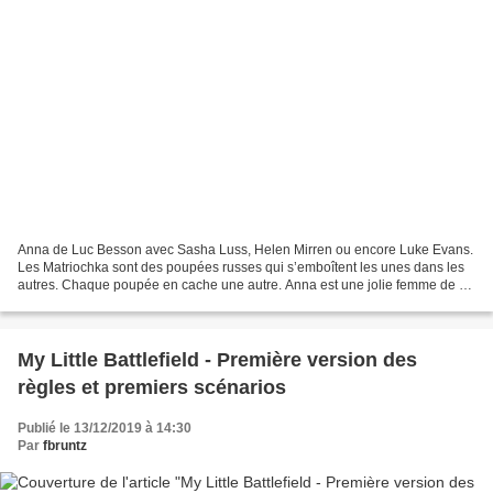
Anna de Luc Besson avec Sasha Luss, Helen Mirren ou encore Luke Evans.
Les Matriochka sont des poupées russes qui s’emboîtent les unes dans les
autres. Chaque poupée en cache une autre. Anna est une jolie femme de 24
ans, mais qui est-elle vraiment et...
My Little Battlefield - Première version des
règles et premiers scénarios
Publié le 13/12/2019 à 14:30
Par
fbruntz