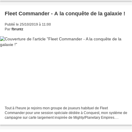
Fleet Commander - A la conquête de la galaxie !
Publié le 25/10/2019 à 11:00
Par
fbruntz
Tout à l'heure je rejoins mon groupe de joueurs habituel de Fleet
Commander pour une session spéciale dédiée à Conquest, mon système de
campagne sur carte largement inspirée de Mighty/Planetary Empires.
J'aimerais en effet utiliser ces règles pour les...